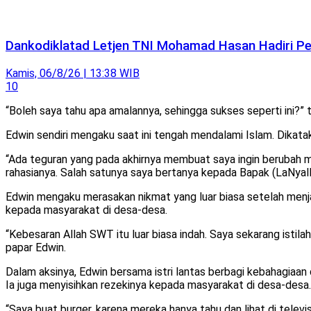
Dankodiklatad Letjen TNI Mohamad Hasan Hadiri Pen
Kamis, 06/8/26 | 13:38 WIB
10
“Boleh saya tahu apa amalannya, sehingga sukses seperti ini?” 
Edwin sendiri mengaku saat ini tengah mendalami Islam. Dikata
“Ada teguran yang pada akhirnya membuat saya ingin berubah me
rahasianya. Salah satunya saya bertanya kepada Bapak (LaNyalla
Edwin mengaku merasakan nikmat yang luar biasa setelah menj
kepada masyarakat di desa-desa.
“Kebesaran Allah SWT itu luar biasa indah. Saya sekarang istil
papar Edwin.
Dalam aksinya, Edwin bersama istri lantas berbagi kebahagiaa
Ia juga menyisihkan rezekinya kepada masyarakat di desa-desa.
“Saya buat burger, karena mereka hanya tahu dan lihat di televi