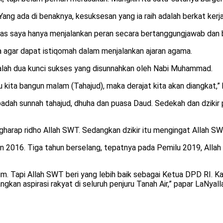
 Yang ada di benaknya, kesuksesan yang ia raih adalah berkat kerja
gas saya hanya menjalankan peran secara bertanggungjawab dan be
 agar dapat istiqomah dalam menjalankan ajaran agama.
lah dua kunci sukses yang disunnahkan oleh Nabi Muhammad.
u kita bangun malam (Tahajud), maka derajat kita akan diangkat,” 
adah sunnah tahajud, dhuha dan puasa Daud. Sedekah dan dzikir 
arap ridho Allah SWT. Sedangkan dzikir itu mengingat Allah SWT d
ahun 2016. Tiga tahun berselang, tepatnya pada Pemilu 2019, All
im. Tapi Allah SWT beri yang lebih baik sebagai Ketua DPD RI. Ka
gkan aspirasi rakyat di seluruh penjuru Tanah Air,” papar LaNyall