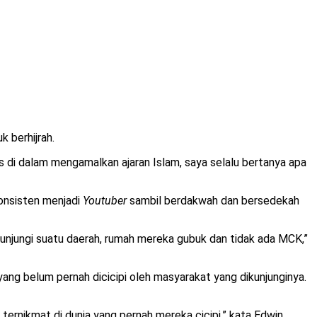
 berhijrah.
s di dalam mengamalkan ajaran Islam, saya selalu bertanya apa
onsisten menjadi
Youtuber
sambil berdakwah dan bersedekah
 kunjungi suatu daerah, rumah mereka gubuk dan tidak ada MCK,”
ng belum pernah dicicipi oleh masyarakat yang dikunjunginya.
 ternikmat di dunia yang pernah mereka cicipi,” kata Edwin.