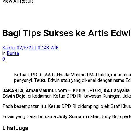
View All Result
Bagi Tips Sukses ke Artis Edw
Sabtu, 07/5/22 | 07:43 WIB
in
Berita
0
Ketua DPD RI, AA LaNyalla Mahmud Mattalitti, menerima k
penyanyi, Teuku Edwin atau yang dikenal dengan nama Edw
JAKARTA, AmanMakmur.com
— Ketua DPD RI,
AA LaNyalla
Edwin Bejo
, di kediaman Ketua DPD RI, kawasan Kuningan, Jaka
Pada kesempatan itu, Ketua DPD RI didampingi oleh Staf Khu
Edwin yang tenar bersama
Jody Sumantri
alias Jody Bejo pad
Lihat
Juga