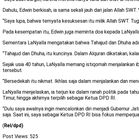
Dahulu, Edwin berkisah, ia sama sekali jauh dari jalan Allah SWT.
“Saya lupa, bahwa ternyata kesuksesan itu milik Allah SWT. Tu
Pada kesempatan itu, Edwin juga meminta doa kepada LaNyalla
Sementara LaNyalla mengatakan bahwa Tahajud dan Dhuha ada
“Tahajud dan Dhuha, itu kuncinya. Dalam Alquran dikatakan, kala
Sejak usia 40 tahun, LaNyalla memang istiqomah menjalankan ib
tersebut.
“Bersedekah itu nikmat. Ikhlas saja dalam menjalankan dan mengh
LaNyalla menjelaskan, ia terjun ke dalam ranah politik pada t
Timur, hingga akhirnya terpilih sebagai Ketua DPD RI.
“Dulu saya awalnya ingin mencalonkan diri menjadi Gubernur Jat
saja. Saat ini, saya sebagai Ketua DPD RI bisa fokus memperjuan
(
Rel/dpd)
Post Views:
525