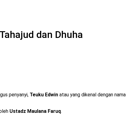
a Tahajud dan Dhuha
igus penyanyi,
Teuku Edwin
atau yang dikenal dengan nama
 oleh
Ustadz Maulana Faruq
.