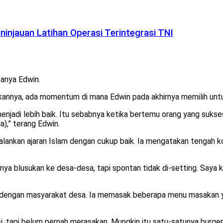
injauan Latihan Operasi Terintegrasi TNI
tanya Edwin.
kannya, ada momentum di mana Edwin pada akhirnya memilih untuk
njadi lebih baik. Itu sebabnya ketika bertemu orang yang sukse
),” terang Edwin.
alankan ajaran Islam dengan cukup baik. Ia mengatakan tengah k
ahnya blusukan ke desa-desa, tapi spontan tidak di-setting. Saya
n dengan masyarakat desa. Ia memasak beberapa menu masakan ya
si, tapi belum pernah merasakan. Mungkin itu satu-satunya burger