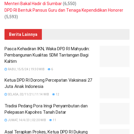
Menteri Bakal Hadir di Sumbar
(6,550)
DPD RI Bentuk Pansus Guru dan Tenaga Kependidikan Honorer
(5,593)
Berita Lainnya
Pasca Kehadiran IKN, Waka DPD RI Mahyudin:
Pembangunan Kualitas SDM Tantangan Bagi
Kaltim
RABU, 15/5/24 | 19:30 WIB
6
Ketua DPD RI Dorong Percepatan Vaksinasi 27
Juta Anak Indonesia
SELASA, 02/11/21 | 11:14 WIB
12
Tradisi Pedang Pora Iringi Penyambutan dan
Pelepasan Kapolres Tanah Datar
JUMAT, 14/4/23 | 02:20 WIB
11
Asal Terapkan Prokes, Ketua DPD RI Dukung