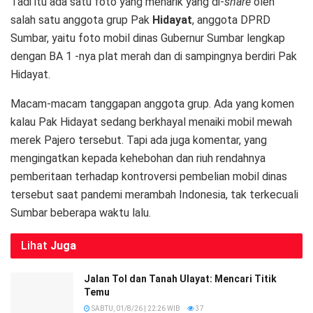
Tadi itu ada satu foto yang menarik yang di-
share
oleh
salah satu anggota grup Pak
Hidayat
, anggota DPRD
Sumbar, yaitu foto mobil dinas Gubernur Sumbar lengkap
dengan BA 1 -nya plat merah dan di sampingnya berdiri Pak
Hidayat.
Macam-macam tanggapan anggota grup. Ada yang komen
kalau Pak Hidayat sedang berkhayal menaiki mobil mewah
merek Pajero tersebut. Tapi ada juga komentar, yang
mengingatkan kepada kehebohan dan riuh rendahnya
pemberitaan terhadap kontroversi pembelian mobil dinas
tersebut saat pandemi merambah Indonesia, tak terkecuali
Sumbar beberapa waktu lalu.
Lihat
Juga
Jalan Tol dan Tanah Ulayat: Mencari Titik
Temu
SABTU, 01/8/26 | 22:26 WIB
37