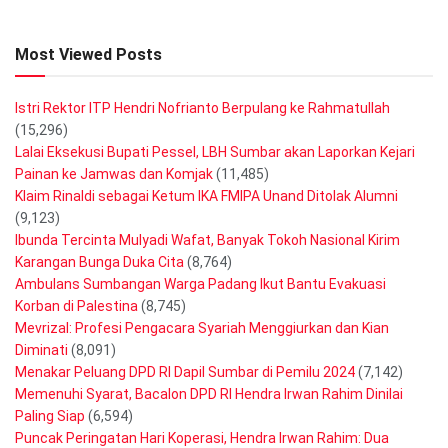
Most Viewed Posts
Istri Rektor ITP Hendri Nofrianto Berpulang ke Rahmatullah
(15,296)
Lalai Eksekusi Bupati Pessel, LBH Sumbar akan Laporkan Kejari
Painan ke Jamwas dan Komjak
(11,485)
Klaim Rinaldi sebagai Ketum IKA FMIPA Unand Ditolak Alumni
(9,123)
Ibunda Tercinta Mulyadi Wafat, Banyak Tokoh Nasional Kirim
Karangan Bunga Duka Cita
(8,764)
Ambulans Sumbangan Warga Padang Ikut Bantu Evakuasi
Korban di Palestina
(8,745)
Mevrizal: Profesi Pengacara Syariah Menggiurkan dan Kian
Diminati
(8,091)
Menakar Peluang DPD RI Dapil Sumbar di Pemilu 2024
(7,142)
Memenuhi Syarat, Bacalon DPD RI Hendra Irwan Rahim Dinilai
Paling Siap
(6,594)
Puncak Peringatan Hari Koperasi, Hendra Irwan Rahim: Dua