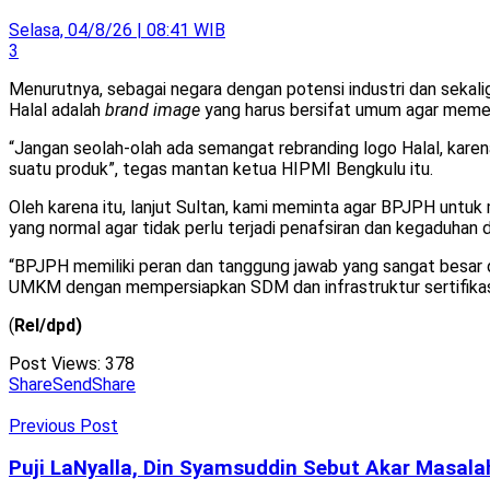
Selasa, 04/8/26 | 08:41 WIB
3
Menurutnya, sebagai negara dengan potensi industri dan sekaligu
Halal adalah
brand image
yang harus bersifat umum agar memenu
“Jangan seolah-olah ada semangat rebranding logo Halal, kare
suatu produk”, tegas mantan ketua HIPMI Bengkulu itu.
Oleh karena itu, lanjut Sultan, kami meminta agar BPJPH untuk
yang normal agar tidak perlu terjadi penafsiran dan kegaduhan 
“BPJPH memiliki peran dan tanggung jawab yang sangat besar d
UMKM dengan mempersiapkan SDM dan infrastruktur sertifikasi h
(
Rel/dpd)
Post Views:
378
Share
Send
Share
Previous Post
Puji LaNyalla, Din Syamsuddin Sebut Akar Masala