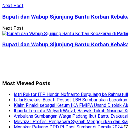
Next Post
Bupati dan Wabup Sijunjung Bantu Korban Kebak
Next Post
Bupati dan Wabup Sijunjung Bantu Korban Kebak
Most Viewed Posts
Istri Rektor ITP Hendri Nofrianto Berpulang ke Rahmatul
Lalai Eksekusi Bupati Pessel, LBH Sumbar akan Laporkan
Klaim Rinaldi sebagai Ketum IKA FMIPA Unand Ditolak Al
Ibunda Tercinta Mulyadi Wafat, Banyak Tokoh Nasional K
Ambulans Sumbangan Warga Padang Ikut Bantu Evakuasi 
Mevrizal: Profesi Pengacara Syariah Menggiurkan dan Kia
Menakar Peluang DPD RI Dapil Sumbar di Pemilu 2024
(7