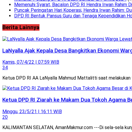
Memenuhi Syarat, Bacalon DPD RI Hendra Irwan Rahim Dini
Puncak Peringatan Hari Koperasi, Hendra Irwan Rahim: Du
DPD RI Bentuk Pansus Guru dan Tenaga Kependidikan Ho
Berita Lainnya
LaNyalla Ajak Kepala Desa Bangkitkan Ekonomi W
Kamis, 07/4/22 | 07:59 WIB
34
Ketua DPD RI AA LaNyalla Mahmud Mattalitti saat melakukan wa
Ketua DPD RI Ziarah ke Makam Dua Tokoh Agama Bes
Minggu, 23/5/21 | 16:11 WIB
20
KALIMANTAN SELATAN, AmanMakmur.com ---Di sela-sela kunjung