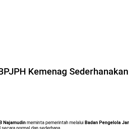
 BPJPH Kemenag Sederhanakan 
 B Najamudin
meminta pemerintah melalui
Badan Pengelola Ja
l secara normal dan sederhana.