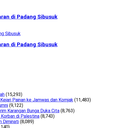
aran di Padang Sibusuk
aran di Padang Sibusuk
lah
(15,293)
 Kejari Painan ke Jamwas dan Komjak
(11,483)
umni
(9,122)
irim Karangan Bunga Duka Cita
(8,763)
Korban di Palestina
(8,743)
n Diminati
(8,089)
,140)