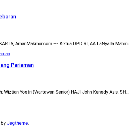
Lebaran
AKARTA, AmanMakmur.com --- Ketua DPD RI, AA LaNyalla Mahmud M
adang Pariaman
h: Wiztian Yoetri (Wartawan Senior) HAJI John Kenedy Azis, SH,..
 by
Jegtheme
.