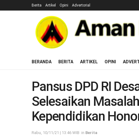
Berita
Artikel
Opini
Advertorial
BERANDA
BERITA
ARTIKEL
OPINI
ADVERT
Pansus DPD RI Desa
Selesaikan Masalah
Kependidikan Hono
Rabu, 10/11/21 | 13:46 WIB
in
Berita