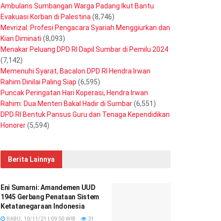
Ambulans Sumbangan Warga Padang Ikut Bantu
Evakuasi Korban di Palestina
(8,746)
Mevrizal: Profesi Pengacara Syariah Menggiurkan dan
Kian Diminati
(8,093)
Menakar Peluang DPD RI Dapil Sumbar di Pemilu 2024
(7,142)
Memenuhi Syarat, Bacalon DPD RI Hendra Irwan
Rahim Dinilai Paling Siap
(6,595)
Puncak Peringatan Hari Koperasi, Hendra Irwan
Rahim: Dua Menteri Bakal Hadir di Sumbar
(6,551)
DPD RI Bentuk Pansus Guru dan Tenaga Kependidikan
Honorer
(5,594)
Berita Lainnya
Eni Sumarni: Amandemen UUD
1945 Gerbang Penataan Sistem
Ketatanegaraan Indonesia
RABU, 10/11/21 | 09:50 WIB
31