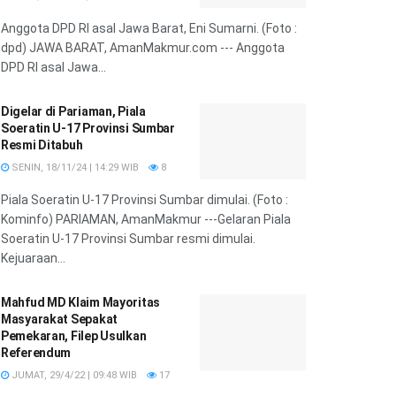
Anggota DPD RI asal Jawa Barat, Eni Sumarni. (Foto :
dpd) JAWA BARAT, AmanMakmur.com --- Anggota
DPD RI asal Jawa...
Digelar di Pariaman, Piala
Soeratin U-17 Provinsi Sumbar
Resmi Ditabuh
SENIN, 18/11/24 | 14:29 WIB
8
Piala Soeratin U-17 Provinsi Sumbar dimulai. (Foto :
Kominfo) PARIAMAN, AmanMakmur ---Gelaran Piala
Soeratin U-17 Provinsi Sumbar resmi dimulai.
Kejuaraan...
Mahfud MD Klaim Mayoritas
Masyarakat Sepakat
Pemekaran, Filep Usulkan
Referendum
JUMAT, 29/4/22 | 09:48 WIB
17