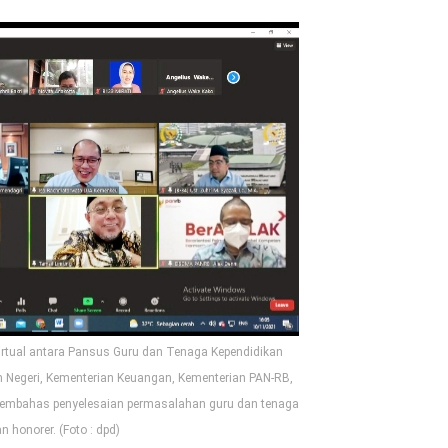
rtual antara Pansus Guru dan Tenaga Kependidikan
 Negeri, Kementerian Keuangan, Kementerian PAN-RB,
embahas penyelesaian permasalahan guru dan tenaga
n honorer. (Foto : dpd)