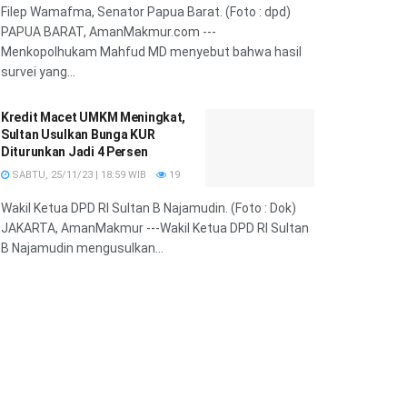
Filep Wamafma, Senator Papua Barat. (Foto : dpd)
PAPUA BARAT, AmanMakmur.com ---
Menkopolhukam Mahfud MD menyebut bahwa hasil
survei yang...
Kredit Macet UMKM Meningkat,
Sultan Usulkan Bunga KUR
Diturunkan Jadi 4 Persen
SABTU, 25/11/23 | 18:59 WIB
19
Wakil Ketua DPD RI Sultan B Najamudin. (Foto : Dok)
JAKARTA, AmanMakmur ---Wakil Ketua DPD RI Sultan
B Najamudin mengusulkan...