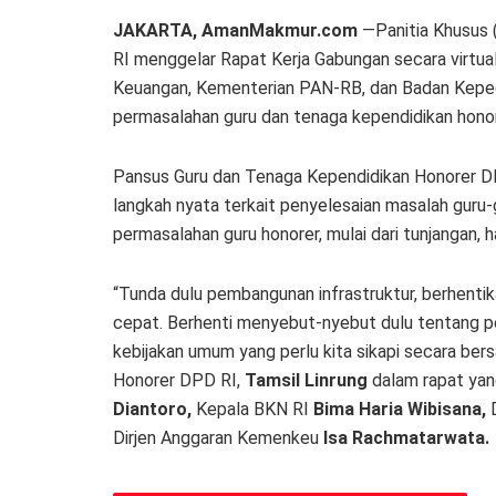
JAKARTA, AmanMakmur.com
—Panitia Khusus 
RI menggelar Rapat Kerja Gabungan secara virtu
Keuangan, Kementerian PAN-RB, dan Badan Kepe
permasalahan guru dan tenaga kependidikan honor
Pansus Guru dan Tenaga Kependidikan Honorer 
langkah nyata terkait penyelesaian masalah guru-g
permasalahan guru honorer, mulai dari tunjangan,
“Tunda dulu pembangunan infrastruktur, berhent
cepat. Berhenti menyebut-nyebut dulu tentang pemi
kebijakan umum yang perlu kita sikapi secara be
Honorer DPD RI,
Tamsil Linrung
dalam rapat yang
Diantoro,
Kepala BKN RI
Bima Haria Wibisana,
D
Dirjen Anggaran Kemenkeu
Isa Rachmatarwata.