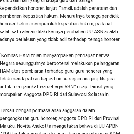
Persoalan lain yang dihadapi guru dan tenaga
kependidikan honorer, lanjut Tamsil, adalah penataan dan
pemberian kepastian hukum. Menurutnya tenaga pendidik
honorer belum memperoleh kepastian hukum, padahal
salah satu alasan dilakukannya perubahan UU ASN adalah
adanya perlakuan yang tidak adil terhadap tenaga honorer.
“Komnas HAM telah menyampaikan pendapat bahwa
Negara sesungguhnya berpotensi melakukan pelanggaran
HAM atas pembiaran terhadap guru-guru honorer yang
tidak mendapatkan kepastian sebagaimana janji Negara
untuk mengangkatnya sebagai ASN,” ucap Tamsil yang
merupakan Anggota DPD RI dari Sulawesi Selatan ini.
Terkait dengan permasalahan anggaran dalam
pengangkatan guru honorer, Anggota DPD RI dari Provinsi
Maluku, Novita Anakotta mengatakan bahwa di UU APBN
kasi APBN untuk pemulihan ekonomi dan pengembangan SDM