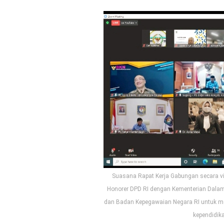
Suasana Rapat Kerja Gabungan secara vi
Honorer DPD RI dengan Kementerian Dalam
dan Badan Kepegawaian Negara RI untuk m
kependidika