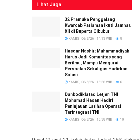
Lihat
Juga
32 Pramuka Penggalang
Kwarcab Pariaman Ikuti Jamnas
XII di Buperta Cibubur
KAMIS, 06/8/26 | 14:13 WIB
8
Haedar Nashir: Muhammadiyah
Harus Jadi Komunitas yang
Berilmu, Mampu Mengurai
Persoalan Sekaligus Hadirkan
Solusi
KAMIS, 06/8/26 | 13:56 WIB
6
Dankodiklatad Letjen TNI
Mohamad Hasan Hadiri
Peninjauan Latihan Operasi
Terintegrasi TNI
KAMIS, 06/8/26 | 13:38 WIB
10
Pasal 11 ayat 21, telah diatur terkait 25% alo