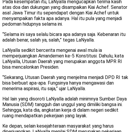
Pada kesempatan itu, LaNyalla mengucapkan terima kasih
atas doa dan dukungan yang disampaikan Kiai Achef. Senator
asal Jawa Timur itu sependapat dengan Kiai Achef untuk
menyampaikan fakta apa adanya. Hal itu pula yang menjadi
pedoman hidupnya selama ini.
“Selama ini saya selalu bicara apa adanya saja. Kebenaran itu
adalah benar, salah ya, salah,” tegas LaNyalla.
LaNyalla sedikit bercerita mengenai awal mula ia
memperjuangkan Amandemen ke-5 Konstitusi. Dahulu, kata
LaNyalla, Utusan Daerah yang merupakan anggota MPR RI
bisa mencalonkan Presiden.
“Sekarang, Utusan Daerah yang menjelma menjadi DPD RI tak
bisa berbuat apa-apa. Fungsinya hanya mengawasi dan
menerima aspirasi, itu saja,” ujar LaNyalla.
Hal lain yang disoroti LaNyalla adalah minimnya Sumber Daya
Manusia (SDM) tangguh dan unggul yang dimiliki bangsa ini.
Sehingga, kata dia, angkatan kerja di dalam negeri sedikit
ruang mendapatkan pekerjaan yang layak.
Ke depan, selain kesejahteraan masyarakat yang harus
diperjuangkan, LaNyalla menilai SDM merupakan pekerjaan