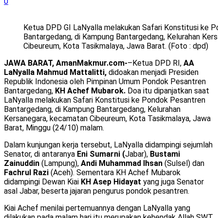
0
Ketua DPD GI LaNyalla melakukan Safari Konstitusi ke 
Bantargedang, di Kampung Bantargedang, Kelurahan Ker
Cibeureum, Kota Tasikmalaya, Jawa Barat. (Foto : dpd)
JAWA BARAT, AmanMakmur.com-
–Ketua DPD RI,
AA
LaNyalla Mahmud Mattalitti,
didoakan menjadi Presiden
Republik Indonesia oleh Pimpinan Umum Pondok Pesantren
Bantargedang,
KH Achef Mubarok.
Doa itu dipanjatkan saat
LaNyalla melakukan Safari Konstitusi ke Pondok Pesantren
Bantargedang, di Kampung Bantargedang, Kelurahan
Kersanegara, kecamatan Cibeureum, Kota Tasikmalaya, Jawa
Barat, Minggu (24/10) malam.
Dalam kunjungan kerja tersebut, LaNyalla didampingi sejumlah
Senator, di antaranya
Eni Sumarni (
Jabar),
Bustami
Zainuddin
(Lampung),
Andi Muhammad Ihsan
(Sulsel) dan
Fachrul Razi
(Aceh). Sementara KH Achef Mubarok
didampingi Dewan Kiai
KH Asep Hidayat
yang juga Senator
asal Jabar, beserta jajaran pengurus pondok pesantren.
Kiai Achef menilai pertemuannya dengan LaNyalla yang
dilakukan pada malam hari itu merupakan kehendak Allah SWT.