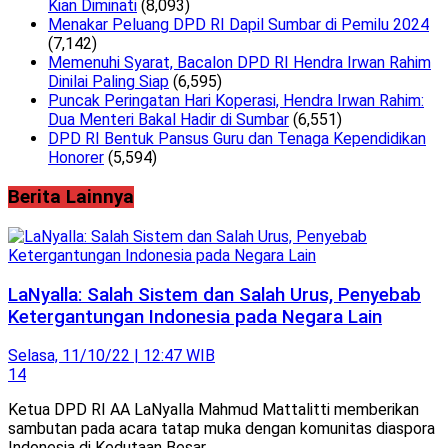
Kian Diminati
(8,093)
Menakar Peluang DPD RI Dapil Sumbar di Pemilu 2024
(7,142)
Memenuhi Syarat, Bacalon DPD RI Hendra Irwan Rahim
Dinilai Paling Siap
(6,595)
Puncak Peringatan Hari Koperasi, Hendra Irwan Rahim:
Dua Menteri Bakal Hadir di Sumbar
(6,551)
DPD RI Bentuk Pansus Guru dan Tenaga Kependidikan
Honorer
(5,594)
Berita Lainnya
LaNyalla: Salah Sistem dan Salah Urus, Penyebab
Ketergantungan Indonesia pada Negara Lain
Selasa, 11/10/22 | 12:47 WIB
14
Ketua DPD RI AA LaNyalla Mahmud Mattalitti memberikan
sambutan pada acara tatap muka dengan komunitas diaspora
Indonesia di Kedutaan Besar...