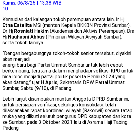
Kamis, 06/8/26 | 13:38 WIB
10
Kemudian dari kalangan tokoh perempuan antara lain, Ir Hj
Etna Estelita
MSi (mantan Kepala BKKBN Provinsi Sumbar);
Dr Hj
Rosniati Hakim
(Akademisi dan Aktivis Perempuan); Dra
Hj
Nuahasni Abbas
(Pimpinan Wilayah Aisyiyah Sumbar),
serta tokoh lainnya.
“Dengan bergabungnya tokoh-tokoh senior tersebut, diyakini
akan menjadi
energi baru bagi Partai Ummat Sumbar untuk lebih cepat
berkembang, terutama dalam menghadapi vefikasi KPU untuk
bisa lolos menjadi partai politik peserta Pemilu 2024 yang
akan datang,” ujar H
Apris
, Sekretaris DPW Partai Ummat
Sumbar, Sabtu (9/10), di Padang.
Lebih lanjut disampaikan mantan Anggota DPRD Sumbar ini,
untuk persiapan verifikasi, sekaligus konsolidasi, telah
dilaksanakan rapat koordinasi wilayah (Rakorwil) secara tatap
muka yang diikuti seluruh pengurus DPD kabupaten dan kota
se Sumbar, pada 3 Oktober 2021 lalu di Asrama Haji Tabing
Padang.