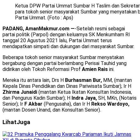
Ketua DPW Partai Ummat Sumbar H Taslim dan Sekretari
para tokoh senior masyarakat Sumbar yang menyatakan 
Partai Ummat. (Foto : Aps)
PADANG, AmanMakmur.com —
-Setelah resmi sebagai
partai politik (Parpol) dengan keluarnya SK Menkumham RI
tanggal 20 Agustus 2021 lalu, Partai Ummat terus
mendapatkan simpati dan dukungan dari masyarakat Sumbar.
Beberapa tokoh senior masyarakat Sumbar menyatakan
bergabung dengan partai berlambang Perisai Tauhid yang
didirikan oleh Tokoh Reformasi Prof
Amien Rais
ini.
Mereka itu antara lain, Drs H
Burhasman Bur,
MM, (mantan
Kepala Dinas Pendidikan dan Dinas Pariwisata Sumbar); Ir H
Zhirma Junaidi
(mantan Ketua Ikatan Konsultan Indonesia,
dan Pengurus Kadin Sumbar); H
Indra Jaya,
SH, MKn, (Notaris
Senior); Ir
F Akbar
(Pengusaha), dan Ir H
Rekso Wardoyo,
(mantan Dosen Unand, dan Konsultan Senior).
Lihat
Juga