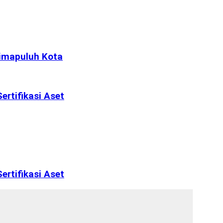
Limapuluh Kota
rtifikasi Aset
rtifikasi Aset