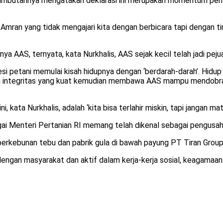
mbutannya mengatakan deklarasi ini merupakan momentum pent
ndi Amran yang tidak mengajari kita dengan berbicara tapi dengan
ya AAS, ternyata, kata Nurkhalis, AAS sejak kecil telah jadi pej
fesi petani memulai kisah hidupnya dengan ‘berdarah-darah’. Hid
erta integritas yang kuat kemudian membawa AAS mampu mendobrak
 kata Nurkhalis, adalah ‘kita bisa terlahir miskin, tapi jangan ma
ai Menteri Pertanian RI memang telah dikenal sebagai pengusaha
rkebunan tebu dan pabrik gula di bawah payung PT Tiran Group
dengan masyarakat dan aktif dalam kerja-kerja sosial, keagamaa