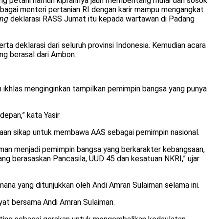
ng petani namun kiprahnya jauh membentang mulai dari sosok
ebagai menteri pertanian RI dengan karir mampu mengangkat
ing
deklarasi RASS Jumat itu kepada wartawan di Padang
rta deklarasi dari seluruh provinsi Indonesia. Kemudian acara
ng berasal dari Ambon.
an ikhlas menginginkan tampilkan pemimpin bangsa yang punya
epan,” kata Yasir
yataan sikap untuk membawa AAS sebagai pemimpin nasional.
laiman menjadi pemimpin bangsa yang berkarakter kebangsaan,
yang berasaskan Pancasila, UUD 45 dan kesatuan NKRI,” ujar
ana yang ditunjukkan oleh Andi Amran Sulaiman selama ini.
at bersama Andi Amran Sulaiman.