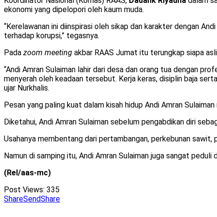
Koordinator Nasional (Kornas) RAAS,
Dadank Riyadha
dalam sa
ekonomi yang dipelopori oleh kaum muda.
“Kerelawanan ini diinspirasi oleh sikap dan karakter dengan A
terhadap korupsi,” tegasnya.
Pada
zoom meeting
akbar RAAS Jumat itu terungkap siapa aslin
“Andi Amran Sulaiman lahir dari desa dan orang tua dengan pro
menyerah oleh keadaan tersebut. Kerja keras, disiplin baja s
ujar Nurkhalis.
Pesan yang paling kuat dalam kisah hidup Andi Amran Sulaiman ini,
Diketahui, Andi Amran Sulaiman sebelum pengabdikan diri sebag
Usahanya membentang dari pertambangan, perkebunan sawit, pe
Namun di samping itu, Andi Amran Sulaiman juga sangat peduli 
(Rel/aas-mc)
Post Views:
335
Share
Send
Share