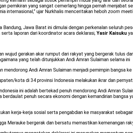
ting
kemarin sebagai sosok pemimpin muda yang lahir dari seora
gan pemikiran yang sangat cemerlang hingga pernah menjabat s
nia internasional,” ujar Nurkhalis menceritakan heboh
zoom meet
a Bandung, Jawa Barat ini dimulai dengan perkenalan seluruh pese
erta laporan dari koordinator acara deklarasi,
Yasir Kaisuku
ya
an wujud gerakan akar rumput dari rakyat yang bergerak tulus d
agaimana yang telah ditunjukkan Andi Amran Sulaiman selama ini
 mendorong Andi Amran Sulaiman menjadi pemimpin bangsa ke d
upaten/kota di 34 provinsi Indonesia melakukan ikrar dan pern
 se-Indonesia ini adalah bertekad penuh mendorong Andi Amran Su
nesia berdaulat penuh secara ekonomi dengan kemandirian bangsa 
ukan kerja-kerja sosial serta pengabdian ke masyarakat sebagaim
ngga Merauke bergerak dan bersatu memastikan kemenangan raky