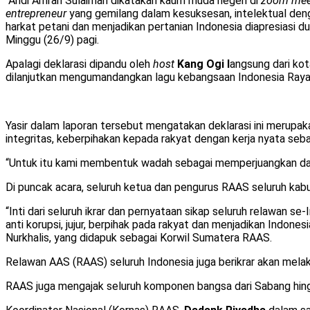
“Andi Amran Sulaiman dikatakan kaum muda negeri di
zoom mee
entrepreneur
yang gemilang dalam kesuksesan, intelektual den
harkat petani dan menjadikan pertanian Indonesia diapresiasi du
Minggu (26/9) pagi.
Apalagi deklarasi dipandu oleh
host
Kang Ogi l
angsung dari kot
dilanjutkan mengumandangkan lagu kebangsaan Indonesia Raya s
Yasir dalam laporan tersebut mengatakan deklarasi ini merupak
integritas, keberpihakan kepada rakyat dengan kerja nyata seb
“Untuk itu kami membentuk wadah sebagai memperjuangkan dan
Di puncak acara, seluruh ketua dan pengurus RAAS seluruh kab
“Inti dari seluruh ikrar dan pernyataan sikap seluruh relawan
anti korupsi, jujur, berpihak pada rakyat dan menjadikan Indo
Nurkhalis, yang didapuk sebagai Korwil Sumatera RAAS.
Relawan AAS (RAAS) seluruh Indonesia juga berikrar akan melak
RAAS juga mengajak seluruh komponen bangsa dari Sabang hi