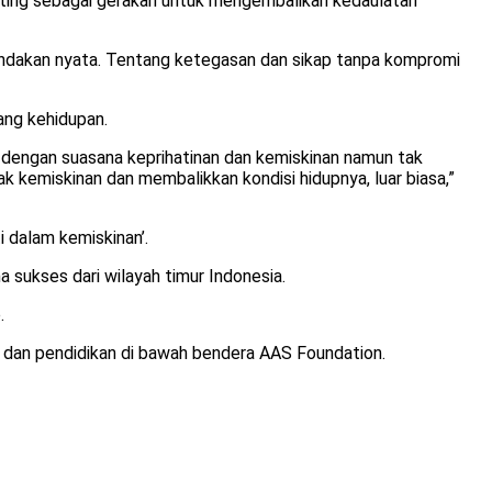
ing sebagai gerakan untuk mengembalikan kedaulatan
 tindakan nyata. Tentang ketegasan dan sikap tanpa kompromi
uang kehidupan.
up dengan suasana keprihatinan dan kemiskinan namun tak
 kemiskinan dan membalikkan kondisi hidupnya, luar biasa,”
ti dalam kemiskinan’.
 sukses dari wilayah timur Indonesia.
.
n dan pendidikan di bawah bendera AAS Foundation.