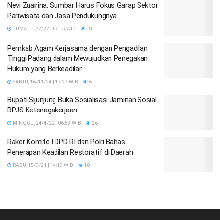
Nevi Zuairina: Sumbar Harus Fokus Garap Sektor
Pariwisata dan Jasa Pendukungnya
JUMAT, 11/2/22 | 07:15 WIB
18
Pemkab Agam Kerjasama dengan Pengadilan
Tinggi Padang dalam Mewujudkan Penegakan
Hukum yang Berkeadilan.
SABTU, 16/11/24 | 17:27 WIB
6
Bupati Sijunjung Buka Sosialisasi Jaminan Sosial
BPJS Ketenagakerjaan
MINGGU, 24/4/22 | 06:53 WIB
26
Raker Komite I DPD RI dan Polri Bahas
Penerapan Keadilan Restoratif di Daerah
RABU, 15/9/21 | 14:19 WIB
10