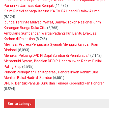
Lalai Eksekusi Bupati Pessel, LBH Sumbar akan Laporkan Kejari
Painan ke Jamwas dan Komjak
(11,486)
Klaim Rinaldi sebagai Ketum IKA FMIPA Unand Ditolak Alumni
(9,124)
Ibunda Tercinta Mulyadi Wafat, Banyak Tokoh Nasional Kirim
Karangan Bunga Duka Cita
(8,765)
Ambulans Sumbangan Warga Padang Ikut Bantu Evakuasi
Korban di Palestina
(8,746)
Mevrizal: Profesi Pengacara Syariah Menggiurkan dan Kian
Diminati
(8,093)
Menakar Peluang DPD RI Dapil Sumbar di Pemilu 2024
(7,142)
Memenuhi Syarat, Bacalon DPD RI Hendra Irwan Rahim Dinilai
Paling Siap
(6,595)
Puncak Peringatan Hari Koperasi, Hendra Irwan Rahim: Dua
Menteri Bakal Hadir di Sumbar
(6,551)
DPD RI Bentuk Pansus Guru dan Tenaga Kependidikan Honorer
(5,594)
Berita Lainnya