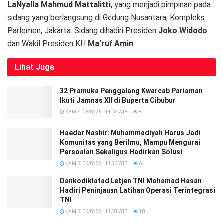
LaNyalla Mahmud Mattalitti,
yang menjadi pimpinan pada
sidang yang berlangsung di Gedung Nusantara, Kompleks
Parlemen, Jakarta. Sidang dihadiri Presiden
Joko Widodo
dan Wakil Presiden KH
Ma’ruf Amin
.
Lihat
Juga
32 Pramuka Penggalang Kwarcab Pariaman
Ikuti Jamnas XII di Buperta Cibubur
KAMIS, 06/8/26 | 14:13 WIB
8
Haedar Nashir: Muhammadiyah Harus Jadi
Komunitas yang Berilmu, Mampu Mengurai
Persoalan Sekaligus Hadirkan Solusi
KAMIS, 06/8/26 | 13:56 WIB
6
Dankodiklatad Letjen TNI Mohamad Hasan
Hadiri Peninjauan Latihan Operasi Terintegrasi
TNI
KAMIS, 06/8/26 | 13:38 WIB
10