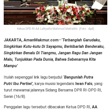
Ketua DPD RI AA LaNyalla Mahmud Mattalitti. (Foto : dpd)
JAKARTA, AmanMakmur.com
—
‘Terbanglah Garudaku,
Singkirkan Kutu-kutu Di Sayapmu, Berkibarlah Benderaku,
Singkirkan Benalu Di Tiangmu, Jangan Ragu Dan Jangan
Malu, Tunjukkan Pada Dunia, Bahwa Sebenarnya Kita
Mampu’
Itulah sepenggal lirik lagu berjudul
‘Bangunlah Putra
Putri Ibu Pertiwi’,
karya musisi legendaris
Iwan Fals
, yang
turut mewarnai jalannya Sidang Bersama DPR RI-DPD RI,
Senin (16/8).
Penggalan lagu tersebut dibacakan Ketua DPD RI,
AA