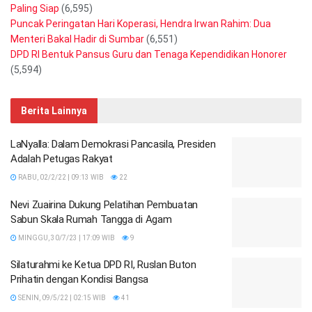
Paling Siap
(6,595)
Puncak Peringatan Hari Koperasi, Hendra Irwan Rahim: Dua
Menteri Bakal Hadir di Sumbar
(6,551)
DPD RI Bentuk Pansus Guru dan Tenaga Kependidikan Honorer
(5,594)
Berita Lainnya
LaNyalla: Dalam Demokrasi Pancasila, Presiden
Adalah Petugas Rakyat
RABU, 02/2/22 | 09:13 WIB
22
Nevi Zuairina Dukung Pelatihan Pembuatan
Sabun Skala Rumah Tangga di Agam
MINGGU, 30/7/23 | 17:09 WIB
9
Silaturahmi ke Ketua DPD RI, Ruslan Buton
Prihatin dengan Kondisi Bangsa
SENIN, 09/5/22 | 02:15 WIB
41