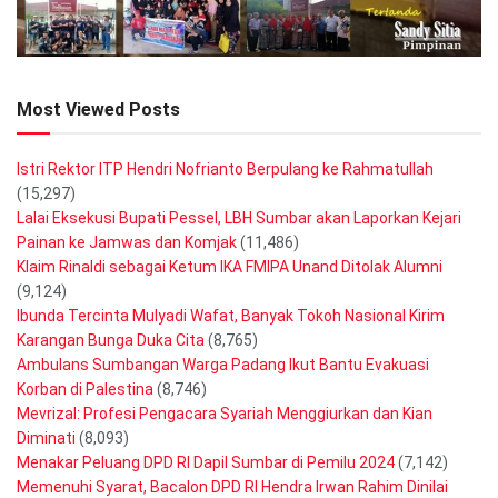
Most Viewed Posts
Istri Rektor ITP Hendri Nofrianto Berpulang ke Rahmatullah
(15,297)
Lalai Eksekusi Bupati Pessel, LBH Sumbar akan Laporkan Kejari
Painan ke Jamwas dan Komjak
(11,486)
Klaim Rinaldi sebagai Ketum IKA FMIPA Unand Ditolak Alumni
(9,124)
Ibunda Tercinta Mulyadi Wafat, Banyak Tokoh Nasional Kirim
Karangan Bunga Duka Cita
(8,765)
Ambulans Sumbangan Warga Padang Ikut Bantu Evakuasi
Korban di Palestina
(8,746)
Mevrizal: Profesi Pengacara Syariah Menggiurkan dan Kian
Diminati
(8,093)
Menakar Peluang DPD RI Dapil Sumbar di Pemilu 2024
(7,142)
Memenuhi Syarat, Bacalon DPD RI Hendra Irwan Rahim Dinilai