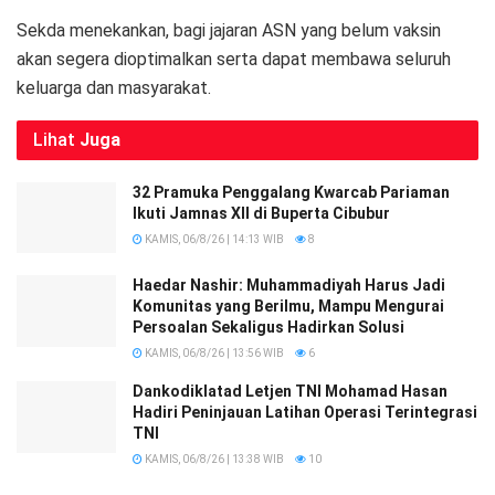
Sekda menekankan, bagi jajaran ASN yang belum vaksin
akan segera dioptimalkan serta dapat membawa seluruh
keluarga dan masyarakat.
Lihat
Juga
32 Pramuka Penggalang Kwarcab Pariaman
Ikuti Jamnas XII di Buperta Cibubur
KAMIS, 06/8/26 | 14:13 WIB
8
Haedar Nashir: Muhammadiyah Harus Jadi
Komunitas yang Berilmu, Mampu Mengurai
Persoalan Sekaligus Hadirkan Solusi
KAMIS, 06/8/26 | 13:56 WIB
6
Dankodiklatad Letjen TNI Mohamad Hasan
Hadiri Peninjauan Latihan Operasi Terintegrasi
TNI
KAMIS, 06/8/26 | 13:38 WIB
10