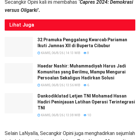
Secangkir Opini kali ini membahas
‘Capres 2024: Demokrasi
versus Oligarki’.
Lihat
Juga
32 Pramuka Penggalang Kwarcab Pariaman
Ikuti Jamnas XII di Buperta Cibubur
KAMIS, 06/8/26 | 14:13 WIB
8
Haedar Nashir: Muhammadiyah Harus Jadi
Komunitas yang Berilmu, Mampu Mengurai
Persoalan Sekaligus Hadirkan Solusi
KAMIS, 06/8/26 | 13:56 WIB
6
Dankodiklatad Letjen TNI Mohamad Hasan
Hadiri Peninjauan Latihan Operasi Terintegrasi
TNI
KAMIS, 06/8/26 | 13:38 WIB
10
Selain LaNyalla, Secangkir Opini juga menghadirkan sejumlah