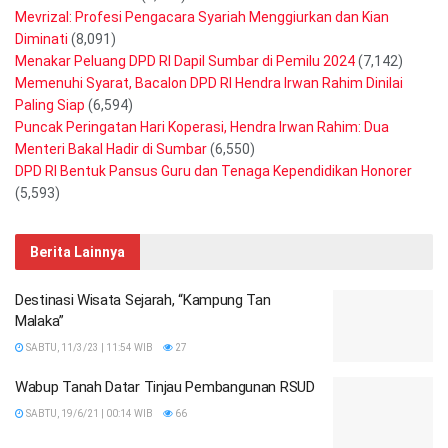
Mevrizal: Profesi Pengacara Syariah Menggiurkan dan Kian
Diminati
(8,091)
Menakar Peluang DPD RI Dapil Sumbar di Pemilu 2024
(7,142)
Memenuhi Syarat, Bacalon DPD RI Hendra Irwan Rahim Dinilai
Paling Siap
(6,594)
Puncak Peringatan Hari Koperasi, Hendra Irwan Rahim: Dua
Menteri Bakal Hadir di Sumbar
(6,550)
DPD RI Bentuk Pansus Guru dan Tenaga Kependidikan Honorer
(5,593)
Berita Lainnya
Destinasi Wisata Sejarah, “Kampung Tan
Malaka”
SABTU, 11/3/23 | 11:54 WIB
27
Wabup Tanah Datar Tinjau Pembangunan RSUD
SABTU, 19/6/21 | 00:14 WIB
66