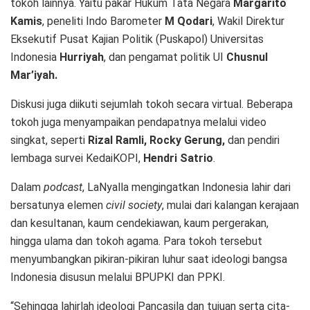
tokoh lainnya. Yaitu pakar Hukum Tata Negara
Margarito
Kamis
, peneliti Indo Barometer
M Qodari
, Wakil Direktur
Eksekutif Pusat Kajian Politik (Puskapol) Universitas
Indonesia
Hurriyah
, dan pengamat politik UI
Chusnul
Mar’iyah.
Diskusi juga diikuti sejumlah tokoh secara virtual. Beberapa
tokoh juga menyampaikan pendapatnya melalui video
singkat, seperti
Rizal Ramli, Rocky Gerung,
dan pendiri
lembaga survei KedaiKOPI,
Hendri Satrio
.
Dalam
podcast
, LaNyalla mengingatkan Indonesia lahir dari
bersatunya elemen
civil society
, mulai dari kalangan kerajaan
dan kesultanan, kaum cendekiawan, kaum pergerakan,
hingga ulama dan tokoh agama. Para tokoh tersebut
menyumbangkan pikiran-pikiran luhur saat ideologi bangsa
Indonesia disusun melalui BPUPKI dan PPKI.
“Sehingga lahirlah ideologi Pancasila dan tujuan serta cita-