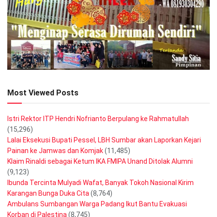
Most Viewed Posts
Istri Rektor ITP Hendri Nofrianto Berpulang ke Rahmatullah
(15,296)
Lalai Eksekusi Bupati Pessel, LBH Sumbar akan Laporkan Kejari
Painan ke Jamwas dan Komjak
(11,485)
Klaim Rinaldi sebagai Ketum IKA FMIPA Unand Ditolak Alumni
(9,123)
Ibunda Tercinta Mulyadi Wafat, Banyak Tokoh Nasional Kirim
Karangan Bunga Duka Cita
(8,764)
Ambulans Sumbangan Warga Padang Ikut Bantu Evakuasi
Korban di Palestina
(8,745)