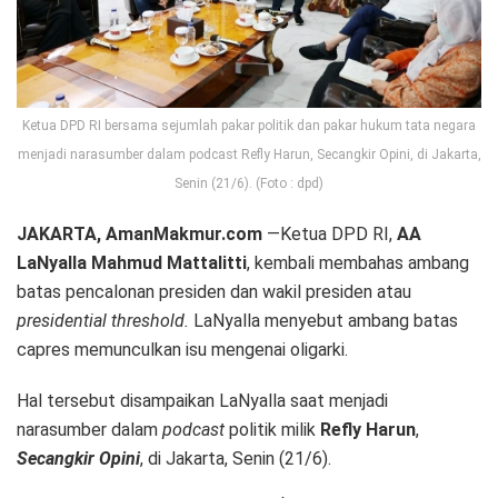
Ketua DPD RI bersama sejumlah pakar politik dan pakar hukum tata negara
menjadi narasumber dalam podcast Refly Harun, Secangkir Opini, di Jakarta,
Senin (21/6). (Foto : dpd)
JAKARTA, AmanMakmur.com
—Ketua DPD RI,
AA
LaNyalla Mahmud Mattalitti
, kembali membahas ambang
batas pencalonan presiden dan wakil presiden atau
presidential threshold.
LaNyalla menyebut ambang batas
capres memunculkan isu mengenai oligarki.
Hal tersebut disampaikan LaNyalla saat menjadi
narasumber dalam
podcast
politik milik
Refly Harun
,
Secangkir Opini
, di Jakarta, Senin (21/6).