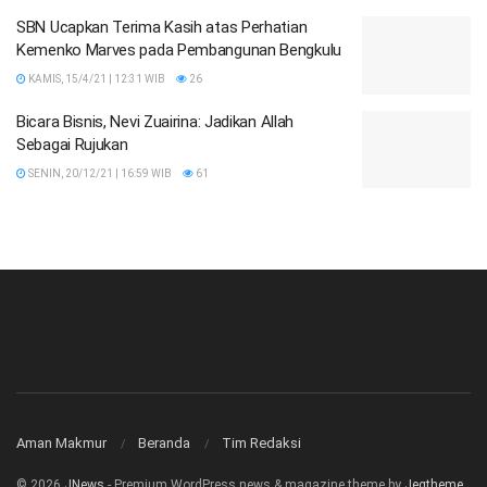
SBN Ucapkan Terima Kasih atas Perhatian
Kemenko Marves pada Pembangunan Bengkulu
KAMIS, 15/4/21 | 12:31 WIB
26
Bicara Bisnis, Nevi Zuairina: Jadikan Allah
Sebagai Rujukan
SENIN, 20/12/21 | 16:59 WIB
61
Aman Makmur
Beranda
Tim Redaksi
© 2026
JNews
- Premium WordPress news & magazine theme by
Jegtheme
.