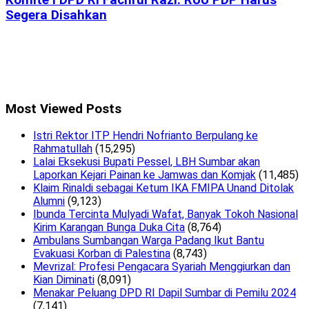
Komite I DPD RI Fachrul Razi: RUU PDP Harus
Segera Disahkan
Most Viewed Posts
Istri Rektor ITP Hendri Nofrianto Berpulang ke
Rahmatullah
(15,295)
Lalai Eksekusi Bupati Pessel, LBH Sumbar akan
Laporkan Kejari Painan ke Jamwas dan Komjak
(11,485)
Klaim Rinaldi sebagai Ketum IKA FMIPA Unand Ditolak
Alumni
(9,123)
Ibunda Tercinta Mulyadi Wafat, Banyak Tokoh Nasional
Kirim Karangan Bunga Duka Cita
(8,764)
Ambulans Sumbangan Warga Padang Ikut Bantu
Evakuasi Korban di Palestina
(8,743)
Mevrizal: Profesi Pengacara Syariah Menggiurkan dan
Kian Diminati
(8,091)
Menakar Peluang DPD RI Dapil Sumbar di Pemilu 2024
(7,141)