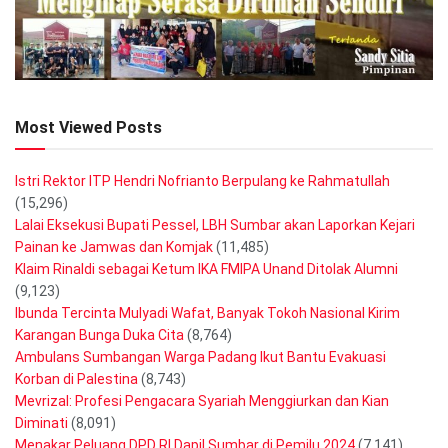
Most Viewed Posts
Istri Rektor ITP Hendri Nofrianto Berpulang ke Rahmatullah
(15,296)
Lalai Eksekusi Bupati Pessel, LBH Sumbar akan Laporkan Kejari
Painan ke Jamwas dan Komjak
(11,485)
Klaim Rinaldi sebagai Ketum IKA FMIPA Unand Ditolak Alumni
(9,123)
Ibunda Tercinta Mulyadi Wafat, Banyak Tokoh Nasional Kirim
Karangan Bunga Duka Cita
(8,764)
Ambulans Sumbangan Warga Padang Ikut Bantu Evakuasi
Korban di Palestina
(8,743)
Mevrizal: Profesi Pengacara Syariah Menggiurkan dan Kian
Diminati
(8,091)
Menakar Peluang DPD RI Dapil Sumbar di Pemilu 2024
(7,141)