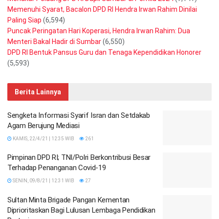
Memenuhi Syarat, Bacalon DPD RI Hendra Irwan Rahim Dinilai
Paling Siap
(6,594)
Puncak Peringatan Hari Koperasi, Hendra Irwan Rahim: Dua
Menteri Bakal Hadir di Sumbar
(6,550)
DPD RI Bentuk Pansus Guru dan Tenaga Kependidikan Honorer
(5,593)
Berita Lainnya
Sengketa Informasi Syarif Isran dan Setdakab
Agam Berujung Mediasi
KAMIS, 22/4/21 | 12:35 WIB
261
Pimpinan DPD RI; TNI/Polri Berkontribusi Besar
Terhadap Penanganan Covid-19
SENIN, 09/8/21 | 12:31 WIB
27
Sultan Minta Brigade Pangan Kementan
Diprioritaskan Bagi Lulusan Lembaga Pendidikan