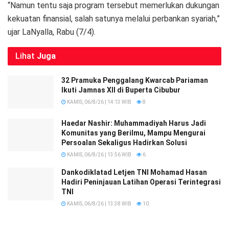
“Namun tentu saja program tersebut memerlukan dukungan
kekuatan finansial, salah satunya melalui perbankan syariah,”
ujar LaNyalla, Rabu (7/4).
Lihat
Juga
32 Pramuka Penggalang Kwarcab Pariaman
Ikuti Jamnas XII di Buperta Cibubur
KAMIS, 06/8/26 | 14:13 WIB
8
Haedar Nashir: Muhammadiyah Harus Jadi
Komunitas yang Berilmu, Mampu Mengurai
Persoalan Sekaligus Hadirkan Solusi
KAMIS, 06/8/26 | 13:56 WIB
6
Dankodiklatad Letjen TNI Mohamad Hasan
Hadiri Peninjauan Latihan Operasi Terintegrasi
TNI
KAMIS, 06/8/26 | 13:38 WIB
10