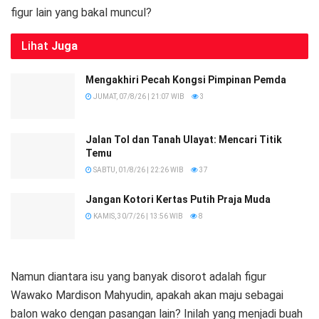
figur lain yang bakal muncul?
Lihat
Juga
Mengakhiri Pecah Kongsi Pimpinan Pemda
JUMAT, 07/8/26 | 21:07 WIB
3
Jalan Tol dan Tanah Ulayat: Mencari Titik
Temu
SABTU, 01/8/26 | 22:26 WIB
37
Jangan Kotori Kertas Putih Praja Muda
KAMIS, 30/7/26 | 13:56 WIB
8
Namun diantara isu yang banyak disorot adalah figur
Wawako Mardison Mahyudin, apakah akan maju sebagai
balon wako dengan pasangan lain? Inilah yang menjadi buah