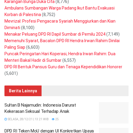
Karangan Bunga Duka Cita
(8,776)
Ambulans Sumbangan Warga Padang Ikut Bantu Evakuasi
Korban di Palestina
(8,752)
Mevrizal: Profesi Pengacara Syariah Menggiurkan dan Kian
Diminati
(8,100)
Menakar Peluang DPD RI Dapil Sumbar di Pemilu 2024
(7,149)
Memenuhi Syarat, Bacalon DPD RI Hendra Irwan Rahim Dinilai
Paling Siap
(6,603)
Puncak Peringatan Hari Koperasi, Hendra Irwan Rahim: Dua
Menteri Bakal Hadir di Sumbar
(6,557)
DPD RI Bentuk Pansus Guru dan Tenaga Kependidikan Honorer
(5,601)
Berita Lainnya
Sultan B Najamudin: Indonesia Darurat
Kekerasan Seksual Terhadap Anak
SELASA, 28/12/21 | 13:21 WIB
25
DPD RI Teken MoU dengan UI Konkretkan Upaya