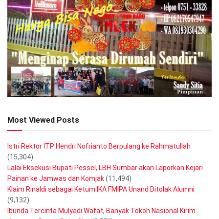
Most Viewed Posts
Istri Rektor ITP Hendri Nofrianto Berpulang ke Rahmatullah
(15,304)
Lalai Eksekusi Bupati Pessel, LBH Sumbar akan Laporkan Kejari
Painan ke Jamwas dan Komjak
(11,494)
Klaim Rinaldi sebagai Ketum IKA FMIPA Unand Ditolak Alumni
(9,132)
Ibunda Tercinta Mulyadi Wafat, Banyak Tokoh Nasional Kirim