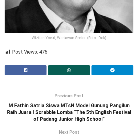
Wiztian Yoetri, Wartawan Senior. (Foto : Dok)
Post Views:
476
Previous Post
M Fathin Satria Siswa MTsN Model Gunung Pangilun
Raih Juara I Scrabble Lomba “The 5th English Festival
of Padang Junior High School”
Next Post