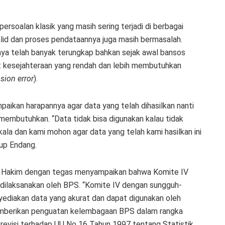
ersoalan klasik yang masih sering terjadi di berbagai
alid dan proses pendataannya juga masih bermasalah.
nya telah banyak terungkap bahkan sejak awal bansos
at kesejahteraan yang rendah dan lebih membutuhkan
sion error
).
ikan harapannya agar data yang telah dihasilkan nanti
 membutuhkan. “Data tidak bisa digunakan kalau tidak
ala dan kami mohon agar data yang telah kami hasilkan ini
tup Endang.
 Hakim dengan tegas menyampaikan bahwa Komite IV
ilaksanakan oleh BPS. “Komite IV dengan sungguh-
diakan data yang akurat dan dapat digunakan oleh
emberikan penguatan kelembagaan BPS dalam rangka
revisi terhadap UU No 16 Tahun 1997 tentang Statistik,