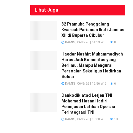
Lihat
Juga
32 Pramuka Penggalang
Kwarcab Pariaman Ikuti Jamnas
XII di Buperta Cibubur
KAMIS, 06/8/26 | 14:13 WIB
8
Haedar Nashir: Muhammadiyah
Harus Jadi Komunitas yang
Berilmu, Mampu Mengurai
Persoalan Sekaligus Hadirkan
Solusi
KAMIS, 06/8/26 | 13:56 WIB
6
Dankodiklatad Letjen TNI
Mohamad Hasan Hadiri
Peninjauan Latihan Operasi
Terintegrasi TNI
KAMIS, 06/8/26 | 13:38 WIB
10