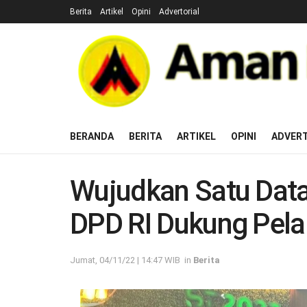
Berita
Artikel
Opini
Advertorial
BERANDA
BERITA
ARTIKEL
OPINI
ADVERT
Wujudkan Satu Data
DPD RI Dukung Pel
Jumat, 04/11/22 | 14:47 WIB
in
Berita