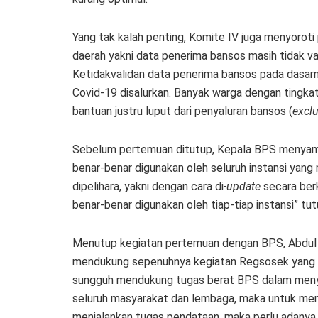
Yang tak kalah penting, Komite IV juga menyoroti p
daerah yakni data penerima bansos masih tidak v
Ketidakvalidan data penerima bansos pada dasar
Covid-19 disalurkan. Banyak warga dengan tingk
bantuan justru luput dari penyaluran bansos (
exclu
Sebelum pertemuan ditutup, Kepala BPS menyampa
benar-benar digunakan oleh seluruh instansi yang
dipelihara, yakni dengan cara di
-update
secara berk
benar-benar digunakan oleh tiap-tiap instansi” tu
Menutup kegiatan pertemuan dengan BPS, Abdul
mendukung sepenuhnya kegiatan Regsosek yang d
sungguh mendukung tugas berat BPS dalam menye
seluruh masyarakat dan lembaga, maka untuk m
menjalankan tugas pendataan, maka perlu adanya 