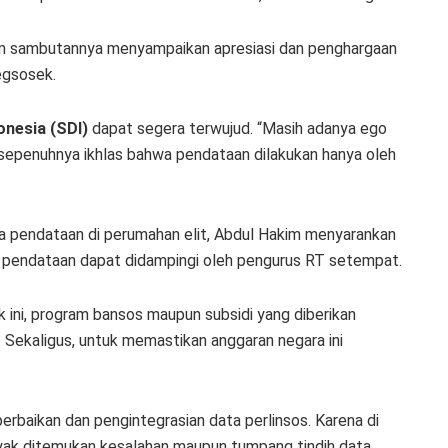
lam sambutannya menyampaikan apresiasi dan penghargaan
egsosek.
onesia (SDI)
dapat segera terwujud. “Masih adanya ego
sepenuhnya ikhlas bahwa pendataan dilakukan hanya oleh
a pendataan di perumahan elit, Abdul Hakim menyarankan
s pendataan dapat didampingi oleh pengurus RT setempat.
 ini, program bansos maupun subsidi yang diberikan
kaligus, untuk memastikan anggaran negara ini
erbaikan dan pengintegrasian data perlinsos. Karena di
nyak ditemukan kesalahan maupun tumpang tindih data