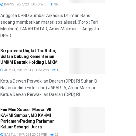
KAMIS, 20/4/23 | 00:43 WIB
36
Anggota DPRD Sumbar Arkadius Dt Intan Bano
sedang memberikan materi sosialisasi. (Foto : Feri
Maulana) TANAH DATAR, AmanMakmur ---Anggota
DPRD...
Berpotensi Ungkit Tax Ratio,
Sultan Dukung Kementerian
UMKM Bentuk Holding UMKM
JUMAT, 20/12/24 | 11:33 WIB
10
Ketua Dewan Perwakilan Daerah (DPD) RI Sultan B
Najamuddin. (Foto : dpd) JAKARTA, AmanMakmur ---
Ketua Dewan Perwakilan Daerah (DPD) RI...
Fun Mini Soccer Muswil VII
KAHMI Sumbar, MD KAHMI
Pariaman/Padang Pariaman
Keluar Sebagai Juara
SABTU, 18/7/26 | 20:08 WIB
29