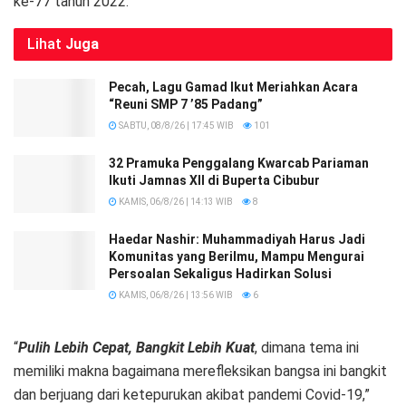
ke-77 tahun 2022.
Lihat
Juga
Pecah, Lagu Gamad Ikut Meriahkan Acara
“Reuni SMP 7 ’85 Padang”
SABTU, 08/8/26 | 17:45 WIB
101
32 Pramuka Penggalang Kwarcab Pariaman
Ikuti Jamnas XII di Buperta Cibubur
KAMIS, 06/8/26 | 14:13 WIB
8
Haedar Nashir: Muhammadiyah Harus Jadi
Komunitas yang Berilmu, Mampu Mengurai
Persoalan Sekaligus Hadirkan Solusi
KAMIS, 06/8/26 | 13:56 WIB
6
“
Pulih Lebih Cepat, Bangkit Lebih Kuat
, dimana tema ini
memiliki makna bagaimana merefleksikan bangsa ini bangkit
dan berjuang dari ketepurukan akibat pandemi Covid-19,”