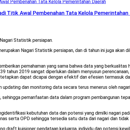
di Titik Awal Pembenahan Tata Kelola Pemerintahan
agari Statistik persiapan.
upakan Nagari Statistik persiapan, dan di tahun ini juga akan d
k memberikan pemahaman yang sama bahwa data yang berkualitas 
res 39 tahun 2019 sangat diperlukan dalam menyusun perencanaan
tetapkan dapat dicapai dengan efektif dan efesien termasuk dat
n updating dan monitoring data secara terus menerus oleh nagari,
gari, sehingga pemanfaatan data dalam program pembangunan tepa
dentifikasi kebutuhan data dan potensi yang dimilki nagari pada
inas serta OPD sehingga tersedia satu data dari nagari dan tida
ng draft kuisioner pendataan keluarga, individu dan potensi kewi