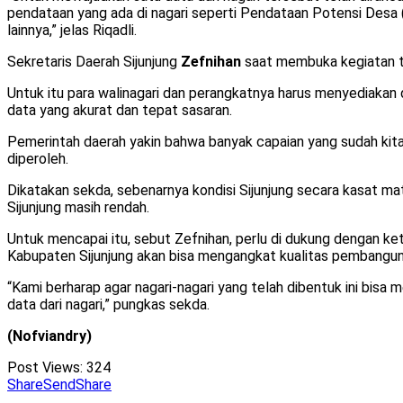
pendataan yang ada di nagari seperti Pendataan Potensi De
lainnya,” jelas Riqadli.
Sekretaris Daerah Sijunjung
Zefnihan
saat membuka kegiatan t
Untuk itu para walinagari dan perangkatnya harus menyediaka
data yang akurat dan tepat sasaran.
Pemerintah daerah yakin bahwa banyak capaian yang sudah kita
diperoleh.
Dikatakan sekda, sebenarnya kondisi Sijunjung secara kasat 
Sijunjung masih rendah.
Untuk mencapai itu, sebut Zefnihan, perlu di dukung dengan k
Kabupaten Sijunjung akan bisa mengangkat kualitas pembanguna
“Kami berharap agar nagari-nagari yang telah dibentuk ini bisa 
data dari nagari,” pungkas sekda.
(Nofviandry)
Post Views:
324
Share
Send
Share