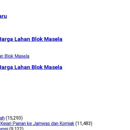
aru
arga Lahan Blok Masela
arga Lahan Blok Masela
lah
(15,293)
 Kejari Painan ke Jamwas dan Komjak
(11,483)
umni
(9,122)