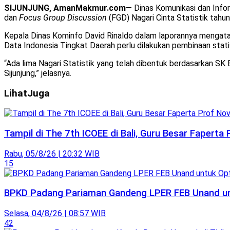
SIJUNJUNG, AmanMakmur.com
— Dinas Komunikasi dan Info
dan
Focus Group Discussion
(FGD) Nagari Cinta Statistik tahu
Kepala Dinas Kominfo David Rinaldo dalam laporannya mengata
Data Indonesia Tingkat Daerah perlu dilakukan pembinaan statis
“Ada lima Nagari Statistik yang telah dibentuk berdasarkan SK 
Sijunjung,” jelasnya.
Lihat
Juga
Tampil di The 7th ICOEE di Bali, Guru Besar Faperta
Rabu, 05/8/26 | 20:32 WIB
15
BPKD Padang Pariaman Gandeng LPER FEB Unand unt
Selasa, 04/8/26 | 08:57 WIB
42