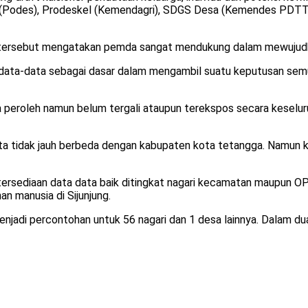
sa (Podes), Prodeskel (Kemendagri), SDGS Desa (Kemendes PDT
ersebut mengatakan pemda sangat mendukung dalam mewujudka
n data-data sebagai dasar dalam mengambil suatu keputusan sem
 peroleh namun belum tergali ataupun terekspos secara keselur
mata tidak jauh berbeda dengan kabupaten kota tetangga. Namun
etersediaan data data baik ditingkat nagari kecamatan maupun O
n manusia di Sijunjung.
menjadi percontohan untuk 56 nagari dan 1 desa lainnya. Dalam du