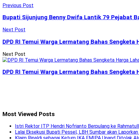
Previous Post
Bupati Sijunjung Benny Dwifa Lantik 79 Pejabat B
Next Post
DPD RI Temui Warga Lermatang Bahas Sengketa H
Next Post
DPD RI Temui Warga Lermatang Bahas Sengketa H
Most Viewed Posts
Istri Rektor ITP Hendri Nofrianto Berpulang ke Rahmatul
Lalai Eksekusi Bupati Pessel, LBH Sumbar akan Laporkan
Klaim Rinaldi sebagai Ketum IKA FMIPA Unand Ditolak Al