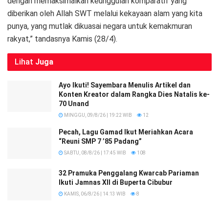
dengan memaksimalkan keunggulan komparatif yang
diberikan oleh Allah SWT melalui kekayaan alam yang kita
punya, yang mutlak dikuasai negara untuk kemakmuran
rakyat,” tandasnya Kamis (28/4).
Lihat
Juga
Ayo Ikuti! Sayembara Menulis Artikel dan
Konten Kreator dalam Rangka Dies Natalis ke-
70 Unand
MINGGU, 09/8/26 | 19:22 WIB
12
Pecah, Lagu Gamad Ikut Meriahkan Acara
“Reuni SMP 7 ’85 Padang”
SABTU, 08/8/26 | 17:45 WIB
108
32 Pramuka Penggalang Kwarcab Pariaman
Ikuti Jamnas XII di Buperta Cibubur
KAMIS, 06/8/26 | 14:13 WIB
8