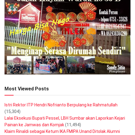
Most Viewed Posts
Istri Rektor ITP Hendri Nofrianto Berpulang ke Rahmatullah
(15,304)
Lalai Eksekusi Bupati Pessel, LBH Sumbar akan Laporkan Kejari
Painan ke Jamwas dan Komjak
(11,494)
Klaim Rinaldi sebagai Ketum IKA FMIPA Unand Ditolak Alumni