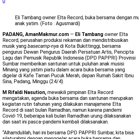
0
Eli Tambang owner Elta Record, buka bersama dengan mu
anak yatim. (Foto : Agusmardi)
PADANG, AmanMakmur.com
—
Eli Tambang
owner
Elta
Record, perusahan produksi rekaman dan mendistribusikan
musik yang
basecamp-nya
di Kota Bukittinggi, bersama
pengurus Dewan Pengurus Daerah Persatuan Artis, Pencipta
Lagu dan Pemusik Republik Indonesia (DPD PAPPRI) Provinsi
Sumbar memberikan santunan untuk puluhan anak musisi
Minang yang yatim piatu dalam acara buka bersama yang
digelar di Kafe Taman Pucuk Merah, depan Rumah Sakit Ibnu
Sina, Padang, Minggu (24/4).
M Rifaldi Nasution,
mewakili pimpinan Elta Record
mengatakan, agenda buka bersama dan santunan merupakan
kegiatan rutin tahunan yang dilakukan manajamene Elta
Record di saat bulan Ramadhan, namun karena pandemi
Covid-19, beberapa kali bulan Ramadhan urung dilaksanakan
dan saat ini pasca-pandemi kembali dilaksanakan.
“Alhamdulilah, hari ini bersama DPD PAPPRI Sumbar, kita bisa
silaturahmi dengan menggelar acara buka bersama dan