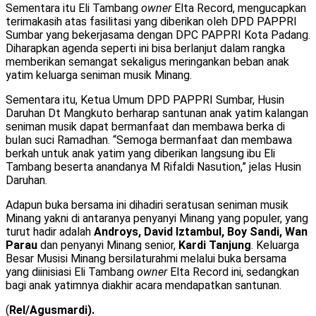
Sementara itu Eli Tambang
owner
Elta Record, mengucapkan
terimakasih atas fasilitasi yang diberikan oleh DPD PAPPRI
Sumbar yang bekerjasama dengan DPC PAPPRI Kota Padang.
Diharapkan agenda seperti ini bisa berlanjut dalam rangka
memberikan semangat sekaligus meringankan beban anak
yatim keluarga seniman musik Minang.
Sementara itu, Ketua Umum DPD PAPPRI Sumbar, Husin
Daruhan Dt Mangkuto berharap santunan anak yatim kalangan
seniman musik dapat bermanfaat dan membawa berka di
bulan suci Ramadhan. “Semoga bermanfaat dan membawa
berkah untuk anak yatim yang diberikan langsung ibu Eli
Tambang beserta anandanya M Rifaldi Nasution,” jelas Husin
Daruhan.
Adapun buka bersama ini dihadiri seratusan seniman musik
Minang yakni di antaranya penyanyi Minang yang populer, yang
turut hadir adalah
Androys, David Iztambul, Boy Sandi, Wan
Parau
dan penyanyi Minang senior,
Kardi Tanjung
. Keluarga
Besar Musisi Minang bersilaturahmi melalui buka bersama
yang diinisiasi Eli Tambang
owner
Elta Record ini, sedangkan
bagi anak yatimnya diakhir acara mendapatkan santunan.
(
Rel/Agusmardi).