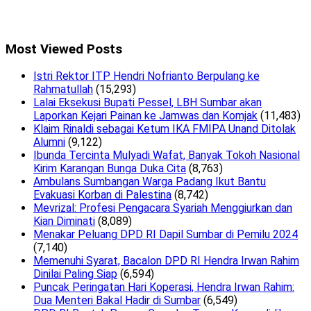
Most Viewed Posts
Istri Rektor ITP Hendri Nofrianto Berpulang ke
Rahmatullah
(15,293)
Lalai Eksekusi Bupati Pessel, LBH Sumbar akan
Laporkan Kejari Painan ke Jamwas dan Komjak
(11,483)
Klaim Rinaldi sebagai Ketum IKA FMIPA Unand Ditolak
Alumni
(9,122)
Ibunda Tercinta Mulyadi Wafat, Banyak Tokoh Nasional
Kirim Karangan Bunga Duka Cita
(8,763)
Ambulans Sumbangan Warga Padang Ikut Bantu
Evakuasi Korban di Palestina
(8,742)
Mevrizal: Profesi Pengacara Syariah Menggiurkan dan
Kian Diminati
(8,089)
Menakar Peluang DPD RI Dapil Sumbar di Pemilu 2024
(7,140)
Memenuhi Syarat, Bacalon DPD RI Hendra Irwan Rahim
Dinilai Paling Siap
(6,594)
Puncak Peringatan Hari Koperasi, Hendra Irwan Rahim:
Dua Menteri Bakal Hadir di Sumbar
(6,549)