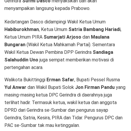
Gerindra
Sufmi Dasco
menyaksikan dan akan
menyampaikan langsung kepada Prabowo.
Kedatangan Dasco didampingi Wakil Ketua Umum
Habiburokhman
, Ketua Umum
Satria Bambang Hariadi
,
Ketua Umum PIRA
Sumarjati Arjoso
dan
Maulana
Bungaran
(Wakil Ketua Mahkamah Partai). Sementara
Wakil Ketua Dewan Pembina DPP Gerindra
Sandiaga
Salahuddin Uno
juga sempat memberikan motivasi di
pertengahan acara.
Walikota Bukittinggi
Erman Safar
, Bupati Pessel Rusma
Yul Anwar
dan Wakil Bupati Solok
Jon Firman Pandu
yang
masing-masing ketua DPC Gerindra di daerahnya juga
terlihat hadir. Termasuk ketua, wakil ketua dan anggota
DPRD dari Gerindra se-Sumbar dan pengurus sayap
Gerindra, Satria, Kesira, PIRA dan Tidar. Pengurus DPC dan
PAC se-Sumbar tak mau ketinggalan.