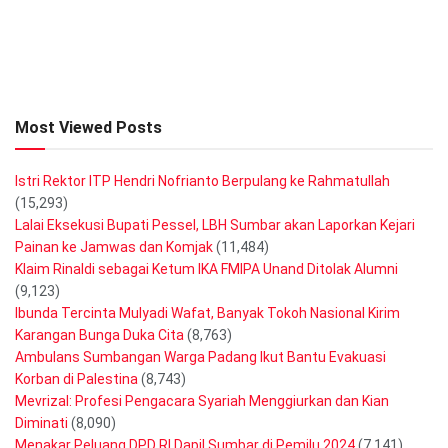
Most Viewed Posts
Istri Rektor ITP Hendri Nofrianto Berpulang ke Rahmatullah
(15,293)
Lalai Eksekusi Bupati Pessel, LBH Sumbar akan Laporkan Kejari
Painan ke Jamwas dan Komjak
(11,484)
Klaim Rinaldi sebagai Ketum IKA FMIPA Unand Ditolak Alumni
(9,123)
Ibunda Tercinta Mulyadi Wafat, Banyak Tokoh Nasional Kirim
Karangan Bunga Duka Cita
(8,763)
Ambulans Sumbangan Warga Padang Ikut Bantu Evakuasi
Korban di Palestina
(8,743)
Mevrizal: Profesi Pengacara Syariah Menggiurkan dan Kian
Diminati
(8,090)
Menakar Peluang DPD RI Dapil Sumbar di Pemilu 2024
(7,141)