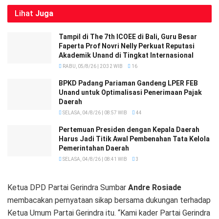
Lihat
Juga
Tampil di The 7th ICOEE di Bali, Guru Besar
Faperta Prof Novri Nelly Perkuat Reputasi
Akademik Unand di Tingkat Internasional
RABU, 05/8/26 | 20:32 WIB
16
BPKD Padang Pariaman Gandeng LPER FEB
Unand untuk Optimalisasi Penerimaan Pajak
Daerah
SELASA, 04/8/26 | 08:57 WIB
44
Pertemuan Presiden dengan Kepala Daerah
Harus Jadi Titik Awal Pembenahan Tata Kelola
Pemerintahan Daerah
SELASA, 04/8/26 | 08:41 WIB
3
Ketua DPD Partai Gerindra Sumbar
Andre Rosiade
membacakan pernyataan sikap bersama dukungan terhadap
Ketua Umum Partai Gerindra itu. “Kami kader Partai Gerindra