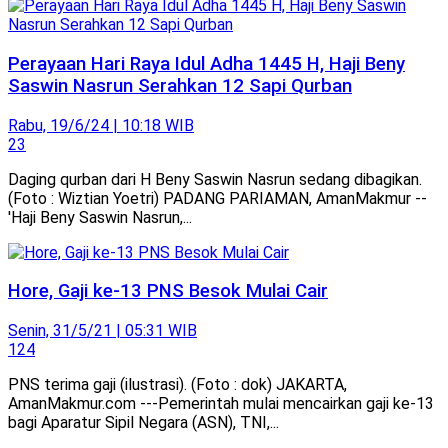
Perayaan Hari Raya Idul Adha 1445 H, Haji Beny
Saswin Nasrun Serahkan 12 Sapi Qurban
Rabu, 19/6/24 | 10:18 WIB
23
Daging qurban dari H Beny Saswin Nasrun sedang dibagikan.
(Foto : Wiztian Yoetri) PADANG PARIAMAN, AmanMakmur --
'Haji Beny Saswin Nasrun,...
Hore, Gaji ke-13 PNS Besok Mulai Cair
Senin, 31/5/21 | 05:31 WIB
124
PNS terima gaji (ilustrasi). (Foto : dok) JAKARTA,
AmanMakmur.com ---Pemerintah mulai mencairkan gaji ke-13
bagi Aparatur Sipil Negara (ASN), TNI,...