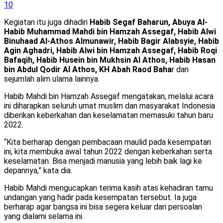
10
Kegiatan itu juga dihadiri
Habib Segaf Baharun, Abuya Al-
Habib Muhammad Mahdi bin Hamzah Assegaf, Habib Alwi
Binuhaad Al-Athos Almunawir, Habib Bagir Alabsyie, Habib
Agin Aghadri, Habib Alwi bin Hamzah Assegaf, Habib Roqi
Bafaqih, Habib Husein bin Mukhsin Al Athos, Habib Hasan
bin Abdul Qodir Al Athos, KH Abah Raod Baha
r dan
sejumlah alim ulama lainnya.
Habib Mahdi bin Hamzah Assegaf mengatakan, melalui acara
ini diharapkan seluruh umat muslim dan masyarakat Indonesia
diberikan keberkahan dan keselamatan memasuki tahun baru
2022.
“Kita berharap dengan pembacaan maulid pada kesempatan
ini, kita membuka awal tahun 2022 dengan keberkahan serta
keselamatan. Bisa menjadi manusia yang lebih baik lagi ke
depannya,” kata dia.
Habib Mahdi mengucapkan terima kasih atas kehadiran tamu
undangan yang hadir pada kesempatan tersebut. Ia juga
berharap agar bangsa ini bisa segera keluar dari persoalan
yang dialami selama ini.