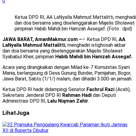
0
Ketua DPD RI, AA LaNyalla Mahmud Mattalitti, menghadir
dan doa bersama yang diselenggarakan Majelis Sholawat 
pimpinan Habib Mahdi bin Hamzah Assegaf. (Foto : dpd)
JAWA BARAT, AmanMakmur.com –
— Ketua DPD RI,
AA
LaNyalla Mahmud Mattalitti
, menghadiri istighosah akbar
dan doa bersama yang diselenggarakan Majelis Sholawat
Syababul Kheir, pimpinan
Habib Mahdi bin Hamzah Assegaf.
Acara yang dirangkaikan dengan Milad ke-7 Komunitas Syam
Mania, berlangsung di Desa Gunung Bunder, Pamijahan, Bogor,
Jawa Barat, Sabtu (1/1/) malam, dan dihadiri 3.000-an jamaah.
Ketua DPD RI hadir didampingi Senator
Fachrul Razi
(Aceh),
Sekretaris Jenderal DPD RI
Rahman Hadi
dan Deputi
Administrasi DPD RI,
Lalu Niqman Zahir
.
Lihat
Juga