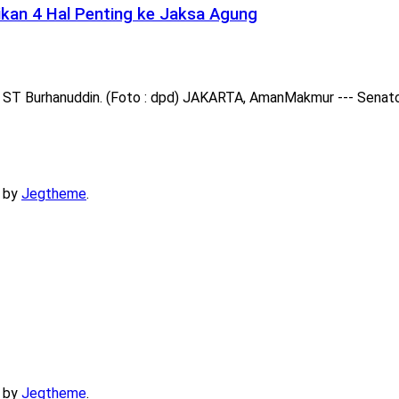
ikan 4 Hal Penting ke Jaksa Agung
T Burhanuddin. (Foto : dpd) JAKARTA, AmanMakmur --- Senator 
 by
Jegtheme
.
 by
Jegtheme
.