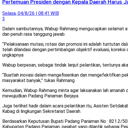
Pertemuan Presiden dengan Kepala Daerah Harus Ja
Selasa, 04/8/26 | 08:41 WIB
3
Dalam sambutannya, Wabup Rahmang mengucapkan selamat atas p
dan penuh rasa tanggung jawab.
“Pelaksanaan mutasi, rotasi dan promosi ini adalah tuntutan d
telah dilandasi dengan pertimbangan objektif evaluasi, koreksi
ungkapnya
Wabup berpesan, sebagai tindak lanjut pelantikan, tentunya aka
“Buatlah inovasi dalam mengefisienkan dan mengefektifkan peke
masyarakat banyak,” tukas Rahmang.
Kemudian, Wabup Rahmang minta agar laksanakan lah amanah den
mewujudkan Padang Pariaman Berjaya.
Juga terlihat hadir dalam acara pelantikan itu, Asisten Setda
Kabag di lingkungan Sekretariat Daerah.
Berdasarkan Keputusan Bupati Padang Pariaman No : 821.2/50
Kabupaten Padang Pariaman, pejabat yang dilantik sebagai Pej