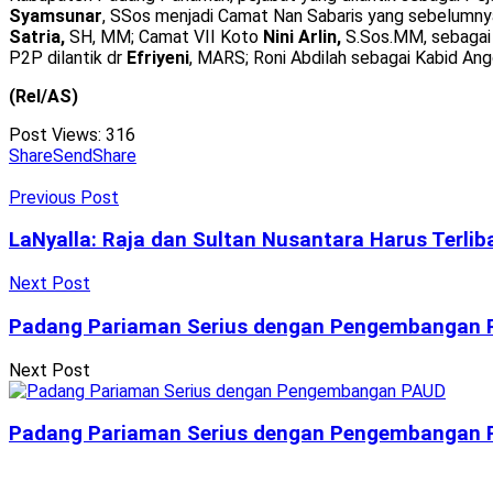
Syamsunar
, SSos menjadi Camat Nan Sabaris yang sebelumny
Satria,
SH, MM; Camat VII Koto
Nini Arlin,
S.Sos.MM, sebagai
P2P dilantik dr
Efriyeni
, MARS; Roni Abdilah sebagai Kabid A
(Rel/AS)
Post Views:
316
Share
Send
Share
Previous Post
LaNyalla: Raja dan Sultan Nusantara Harus Terl
Next Post
Padang Pariaman Serius dengan Pengembangan
Next Post
Padang Pariaman Serius dengan Pengembangan