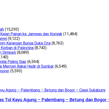
lah
(15,293)
 Kejari Painan ke Jamwas dan Komjak
(11,484)
umni
(9,122)
irim Karangan Bunga Duka Cita
(8,763)
Korban di Palestina
(8,743)
n Diminati
(8,089)
,140)
lai Paling Siap
(6,594)
a Menteri Bakal Hadir di Sumbar
(6,549)
norer
(5,593)
uas Tol Kayu Agung – Palembang – Betung dan Bogor 