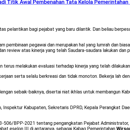
di Titik Awal Pembenahan Tata Kelola Pemerintahan
elantikan bagi pejabat yang baru dilantik. Dan beliau berpes
alam pembinaan pegawai dan merupakan hal yang lumrah dan biasa 
 dan review atas kinerja yang telah Saudara-saudara lakukan dan 
n terus melakukan evaluasi terhadap kinerja yang telah dilakukan
rjaan serta selalu berkreasi dan tidak monoton. Bekerja lah de
gan sebaik-baiknya, disertai niat ikhlas untuk membangun Kabu
kab, Inspektur Kabupaten, Sekretaris DPRD, Kepala Perangkat Da
3-506/BPP-2021 tentang pengangkatan Pejabat Administrator, 
abat eselon III di antaranya, sebagai Kabag Pemerintahan
Wirso