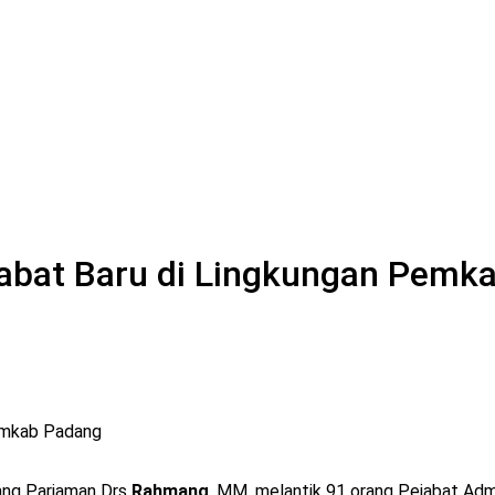
abat Baru di Lingkungan Pemk
Pemkab Padang
ang Pariaman Drs
Rahmang
, MM, melantik 91 orang Pejabat Adm