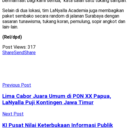
bermanfaat bagi kami semua,” kata salah satu tukang sampah.
Selain di dua lokasi, tim LaNyalla Academia juga membagikan
paket sembako secara random di jalanan Surabaya dengan
sasaran tunawisma, tukang koran, pemulung, sopir angkot dan
lain-lain.
(Rel/dpd)
Post Views:
317
Share
Send
Share
Previous Post
Lima Cabor Juara Umum di PON XX Papua,
LaNyalla Puji Kontingen Jawa Timur
Next Post
KI Pusat Nilai Keterbukaan Informasi Publik