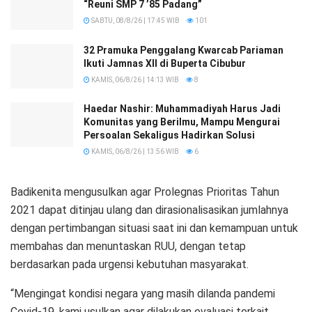
“Reuni SMP 7 ’85 Padang”
SABTU, 08/8/26 | 17:45 WIB
101
32 Pramuka Penggalang Kwarcab Pariaman
Ikuti Jamnas XII di Buperta Cibubur
KAMIS, 06/8/26 | 14:13 WIB
8
Haedar Nashir: Muhammadiyah Harus Jadi
Komunitas yang Berilmu, Mampu Mengurai
Persoalan Sekaligus Hadirkan Solusi
KAMIS, 06/8/26 | 13:56 WIB
6
Badikenita mengusulkan agar Prolegnas Prioritas Tahun
2021 dapat ditinjau ulang dan dirasionalisasikan jumlahnya
dengan pertimbangan situasi saat ini dan kemampuan untuk
membahas dan menuntaskan RUU, dengan tetap
berdasarkan pada urgensi kebutuhan masyarakat.
“Mengingat kondisi negara yang masih dilanda pandemi
Covid-19, kami usulkan agar dilakukan evaluasi terkait