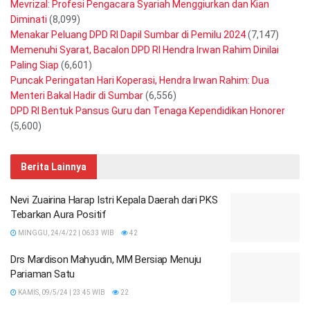
Mevrizal: Profesi Pengacara Syariah Menggiurkan dan Kian
Diminati
(8,099)
Menakar Peluang DPD RI Dapil Sumbar di Pemilu 2024
(7,147)
Memenuhi Syarat, Bacalon DPD RI Hendra Irwan Rahim Dinilai
Paling Siap
(6,601)
Puncak Peringatan Hari Koperasi, Hendra Irwan Rahim: Dua
Menteri Bakal Hadir di Sumbar
(6,556)
DPD RI Bentuk Pansus Guru dan Tenaga Kependidikan Honorer
(5,600)
Berita Lainnya
Nevi Zuairina Harap Istri Kepala Daerah dari PKS
Tebarkan Aura Positif
MINGGU, 24/4/22 | 06:33 WIB
42
Drs Mardison Mahyudin, MM Bersiap Menuju
Pariaman Satu
KAMIS, 09/5/24 | 23:45 WIB
22