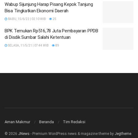
Wabup Sijunjung Harap Pisang Kepok Tanjung
Bisa Tingkatkan Ekonomi Daerah
RABU, 15/6/22 | 02:10 WIB
25
BPK Temukan Rp516,78 Juta Pembayaran PPDB
di Disdik Sumbar Salahi Ketentuan
SELASA, 11/5/21 | 07:44 WIB
89
Aman Makmur
Beranda
Tim Redaksi
© 2026
JNews
- Premium WordPress news & magazine theme by
Jegtheme
.