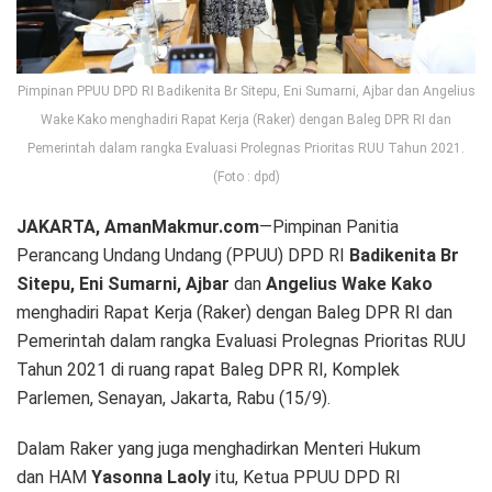
Pimpinan PPUU DPD RI Badikenita Br Sitepu, Eni Sumarni, Ajbar dan Angelius
Wake Kako menghadiri Rapat Kerja (Raker) dengan Baleg DPR RI dan
Pemerintah dalam rangka Evaluasi Prolegnas Prioritas RUU Tahun 2021.
(Foto : dpd)
JAKARTA, AmanMakmur.com
—Pimpinan Panitia
Perancang Undang Undang (PPUU) DPD RI
Badikenita Br
Sitepu, Eni Sumarni, Ajbar
dan
Angelius Wake Kako
menghadiri Rapat Kerja (Raker) dengan Baleg DPR RI dan
Pemerintah dalam rangka Evaluasi Prolegnas Prioritas RUU
Tahun 2021 di ruang rapat Baleg DPR RI, Komplek
Parlemen, Senayan, Jakarta, Rabu (15/9).
Dalam Raker yang juga menghadirkan Menteri Hukum
dan HAM
Yasonna Laoly
itu, Ketua PPUU DPD RI