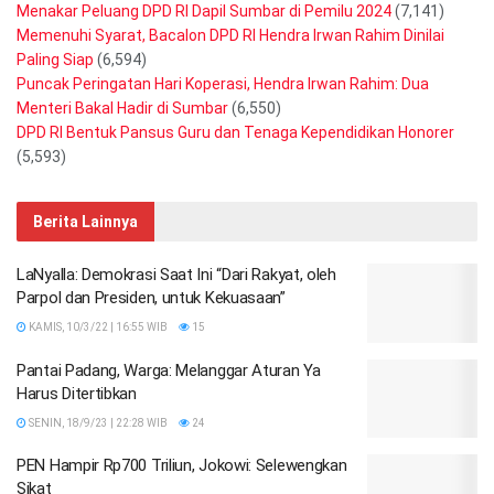
Menakar Peluang DPD RI Dapil Sumbar di Pemilu 2024
(7,141)
Memenuhi Syarat, Bacalon DPD RI Hendra Irwan Rahim Dinilai
Paling Siap
(6,594)
Puncak Peringatan Hari Koperasi, Hendra Irwan Rahim: Dua
Menteri Bakal Hadir di Sumbar
(6,550)
DPD RI Bentuk Pansus Guru dan Tenaga Kependidikan Honorer
(5,593)
Berita Lainnya
LaNyalla: Demokrasi Saat Ini “Dari Rakyat, oleh
Parpol dan Presiden, untuk Kekuasaan”
KAMIS, 10/3/22 | 16:55 WIB
15
Pantai Padang, Warga: Melanggar Aturan Ya
Harus Ditertibkan
SENIN, 18/9/23 | 22:28 WIB
24
PEN Hampir Rp700 Triliun, Jokowi: Selewengkan
Sikat