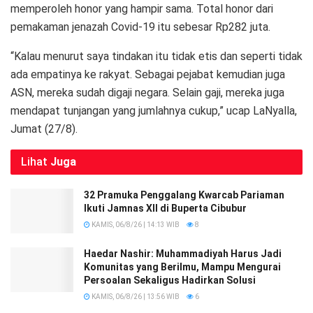
memperoleh honor yang hampir sama. Total honor dari
pemakaman jenazah Covid-19 itu sebesar Rp282 juta.
“Kalau menurut saya tindakan itu tidak etis dan seperti tidak
ada empatinya ke rakyat. Sebagai pejabat kemudian juga
ASN, mereka sudah digaji negara. Selain gaji, mereka juga
mendapat tunjangan yang jumlahnya cukup,” ucap LaNyalla,
Jumat (27/8).
Lihat
Juga
32 Pramuka Penggalang Kwarcab Pariaman
Ikuti Jamnas XII di Buperta Cibubur
KAMIS, 06/8/26 | 14:13 WIB
8
Haedar Nashir: Muhammadiyah Harus Jadi
Komunitas yang Berilmu, Mampu Mengurai
Persoalan Sekaligus Hadirkan Solusi
KAMIS, 06/8/26 | 13:56 WIB
6