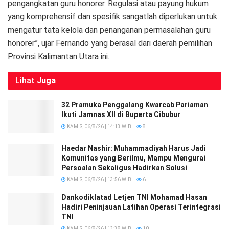
pengangkatan guru honorer. Regulasi atau payung hukum
yang komprehensif dan spesifik sangatlah diperlukan untuk
mengatur tata kelola dan penanganan permasalahan guru
honorer”, ujar Fernando yang berasal dari daerah pemilihan
Provinsi Kalimantan Utara ini.
Lihat
Juga
32 Pramuka Penggalang Kwarcab Pariaman
Ikuti Jamnas XII di Buperta Cibubur
KAMIS, 06/8/26 | 14:13 WIB
8
Haedar Nashir: Muhammadiyah Harus Jadi
Komunitas yang Berilmu, Mampu Mengurai
Persoalan Sekaligus Hadirkan Solusi
KAMIS, 06/8/26 | 13:56 WIB
6
Dankodiklatad Letjen TNI Mohamad Hasan
Hadiri Peninjauan Latihan Operasi Terintegrasi
TNI
KAMIS, 06/8/26 | 13:38 WIB
10