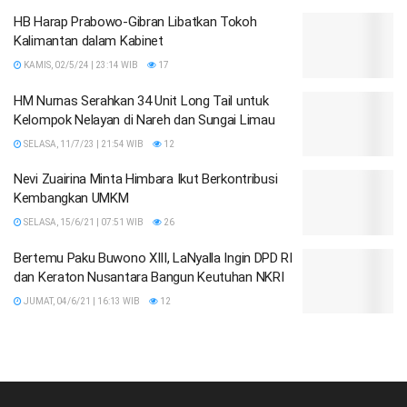
HB Harap Prabowo-Gibran Libatkan Tokoh
Kalimantan dalam Kabinet
KAMIS, 02/5/24 | 23:14 WIB
17
HM Nurnas Serahkan 34 Unit Long Tail untuk
Kelompok Nelayan di Nareh dan Sungai Limau
SELASA, 11/7/23 | 21:54 WIB
12
Nevi Zuairina Minta Himbara Ikut Berkontribusi
Kembangkan UMKM
SELASA, 15/6/21 | 07:51 WIB
26
Bertemu Paku Buwono XIII, LaNyalla Ingin DPD RI
dan Keraton Nusantara Bangun Keutuhan NKRI
JUMAT, 04/6/21 | 16:13 WIB
12