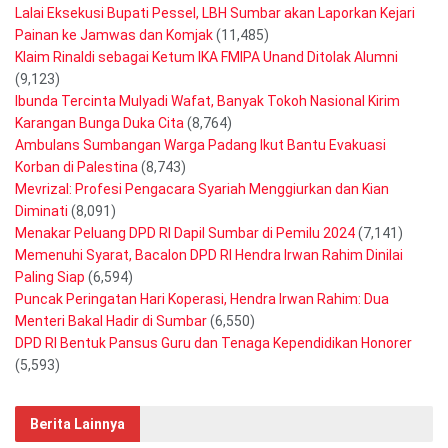
Lalai Eksekusi Bupati Pessel, LBH Sumbar akan Laporkan Kejari
Painan ke Jamwas dan Komjak
(11,485)
Klaim Rinaldi sebagai Ketum IKA FMIPA Unand Ditolak Alumni
(9,123)
Ibunda Tercinta Mulyadi Wafat, Banyak Tokoh Nasional Kirim
Karangan Bunga Duka Cita
(8,764)
Ambulans Sumbangan Warga Padang Ikut Bantu Evakuasi
Korban di Palestina
(8,743)
Mevrizal: Profesi Pengacara Syariah Menggiurkan dan Kian
Diminati
(8,091)
Menakar Peluang DPD RI Dapil Sumbar di Pemilu 2024
(7,141)
Memenuhi Syarat, Bacalon DPD RI Hendra Irwan Rahim Dinilai
Paling Siap
(6,594)
Puncak Peringatan Hari Koperasi, Hendra Irwan Rahim: Dua
Menteri Bakal Hadir di Sumbar
(6,550)
DPD RI Bentuk Pansus Guru dan Tenaga Kependidikan Honorer
(5,593)
Berita Lainnya