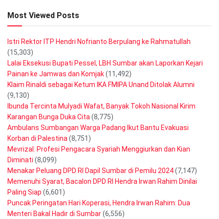
Most Viewed Posts
Istri Rektor ITP Hendri Nofrianto Berpulang ke Rahmatullah
(15,303)
Lalai Eksekusi Bupati Pessel, LBH Sumbar akan Laporkan Kejari
Painan ke Jamwas dan Komjak
(11,492)
Klaim Rinaldi sebagai Ketum IKA FMIPA Unand Ditolak Alumni
(9,130)
Ibunda Tercinta Mulyadi Wafat, Banyak Tokoh Nasional Kirim
Karangan Bunga Duka Cita
(8,775)
Ambulans Sumbangan Warga Padang Ikut Bantu Evakuasi
Korban di Palestina
(8,751)
Mevrizal: Profesi Pengacara Syariah Menggiurkan dan Kian
Diminati
(8,099)
Menakar Peluang DPD RI Dapil Sumbar di Pemilu 2024
(7,147)
Memenuhi Syarat, Bacalon DPD RI Hendra Irwan Rahim Dinilai
Paling Siap
(6,601)
Puncak Peringatan Hari Koperasi, Hendra Irwan Rahim: Dua
Menteri Bakal Hadir di Sumbar
(6,556)