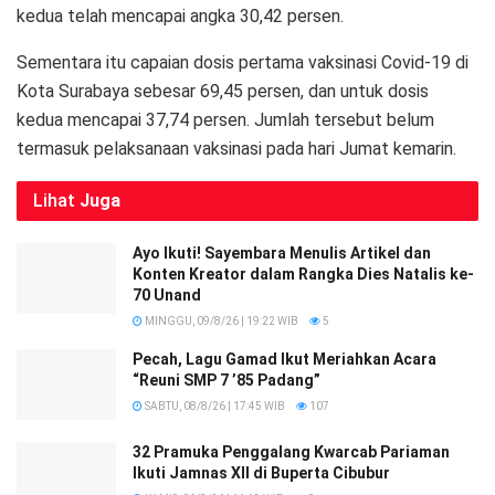
kedua telah mencapai angka 30,42 persen.
Sementara itu capaian dosis pertama vaksinasi Covid-19 di
Kota Surabaya sebesar 69,45 persen, dan untuk dosis
kedua mencapai 37,74 persen. Jumlah tersebut belum
termasuk pelaksanaan vaksinasi pada hari Jumat kemarin.
Lihat
Juga
Ayo Ikuti! Sayembara Menulis Artikel dan
Konten Kreator dalam Rangka Dies Natalis ke-
70 Unand
MINGGU, 09/8/26 | 19:22 WIB
5
Pecah, Lagu Gamad Ikut Meriahkan Acara
“Reuni SMP 7 ’85 Padang”
SABTU, 08/8/26 | 17:45 WIB
107
32 Pramuka Penggalang Kwarcab Pariaman
Ikuti Jamnas XII di Buperta Cibubur