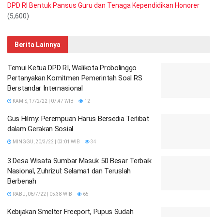
DPD RI Bentuk Pansus Guru dan Tenaga Kependidikan Honorer
(5,600)
Berita Lainnya
Temui Ketua DPD RI, Walikota Probolinggo
Pertanyakan Komitmen Pemerintah Soal RS
Berstandar Internasional
KAMIS, 17/2/22 | 07:47 WIB
12
Gus Hilmy: Perempuan Harus Bersedia Terlibat
dalam Gerakan Sosial
MINGGU, 20/3/22 | 03:01 WIB
34
3 Desa Wisata Sumbar Masuk 50 Besar Terbaik
Nasional, Zuhrizul: Selamat dan Teruslah
Berbenah
RABU, 06/7/22 | 05:38 WIB
65
Kebijakan Smelter Freeport, Pupus Sudah