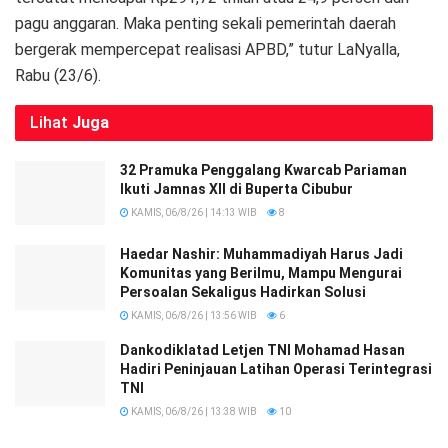
pagu anggaran. Maka penting sekali pemerintah daerah
bergerak mempercepat realisasi APBD,” tutur LaNyalla,
Rabu (23/6).
Lihat
Juga
32 Pramuka Penggalang Kwarcab Pariaman
Ikuti Jamnas XII di Buperta Cibubur
KAMIS, 06/8/26 | 14:13 WIB
8
Haedar Nashir: Muhammadiyah Harus Jadi
Komunitas yang Berilmu, Mampu Mengurai
Persoalan Sekaligus Hadirkan Solusi
KAMIS, 06/8/26 | 13:56 WIB
6
Dankodiklatad Letjen TNI Mohamad Hasan
Hadiri Peninjauan Latihan Operasi Terintegrasi
TNI
KAMIS, 06/8/26 | 13:38 WIB
10