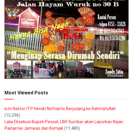
Most Viewed Posts
Istri Rektor ITP Hendri Nofrianto Berpulang ke Rahmatullah
(15,296)
Lalai Eksekusi Bupati Pessel, LBH Sumbar akan Laporkan Kejari
Painan ke Jamwas dan Komjak
(11,485)