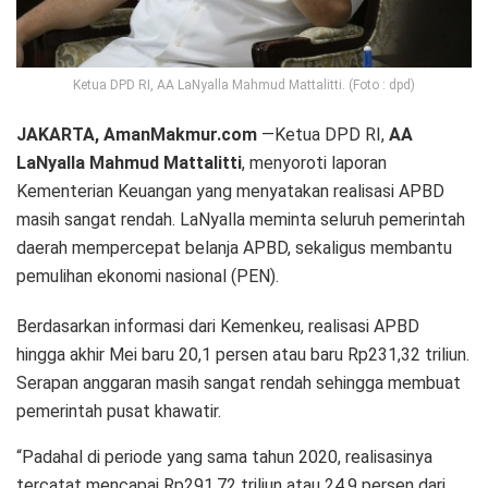
Ketua DPD RI, AA LaNyalla Mahmud Mattalitti. (Foto : dpd)
JAKARTA, AmanMakmur.com
—Ketua DPD RI,
AA
LaNyalla Mahmud Mattalitti
, menyoroti laporan
Kementerian Keuangan yang menyatakan realisasi APBD
masih sangat rendah. LaNyalla meminta seluruh pemerintah
daerah mempercepat belanja APBD, sekaligus membantu
pemulihan ekonomi nasional (PEN).
Berdasarkan informasi dari Kemenkeu, realisasi APBD
hingga akhir Mei baru 20,1 persen atau baru Rp231,32 triliun.
Serapan anggaran masih sangat rendah sehingga membuat
pemerintah pusat khawatir.
“Padahal di periode yang sama tahun 2020, realisasinya
tercatat mencapai Rp291,72 triliun atau 24,9 persen dari