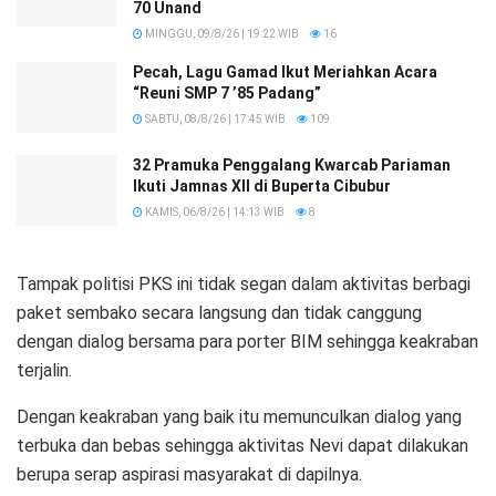
70 Unand
MINGGU, 09/8/26 | 19:22 WIB
16
Pecah, Lagu Gamad Ikut Meriahkan Acara
“Reuni SMP 7 ’85 Padang”
SABTU, 08/8/26 | 17:45 WIB
109
32 Pramuka Penggalang Kwarcab Pariaman
Ikuti Jamnas XII di Buperta Cibubur
KAMIS, 06/8/26 | 14:13 WIB
8
Tampak politisi PKS ini tidak segan dalam aktivitas berbagi
paket sembako secara langsung dan tidak canggung
dengan dialog bersama para porter BIM sehingga keakraban
terjalin.
Dengan keakraban yang baik itu memunculkan dialog yang
terbuka dan bebas sehingga aktivitas Nevi dapat dilakukan
berupa serap aspirasi masyarakat di dapilnya.