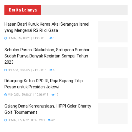
Berita Lainnya
Hasan Basri Kutuk Keras Aksi Serangan Israel
yang Mengenai RS RI di Gaza
SENIN, 09/10/23 | 11:49 WIB
19
Sebulan Pasca-Dikukuhkan, Satupena Sumbar
Sudah Punya Banyak Kegiatan Sampai Tahun
2023
SELASA, 26/4/22 | 21:40 WIB
41
Dikunjungi Ketua DPD RI, Raja Kupang Titip
Pesan untuk Presiden Jokowi
MINGGU, 29/8/21 | 10:06 WIB
17
Galang Dana Kemanusiaan, HIPPI Gelar Charity
Golf Tournament
SENIN, 17/1/22 | 05:41 WIB
42