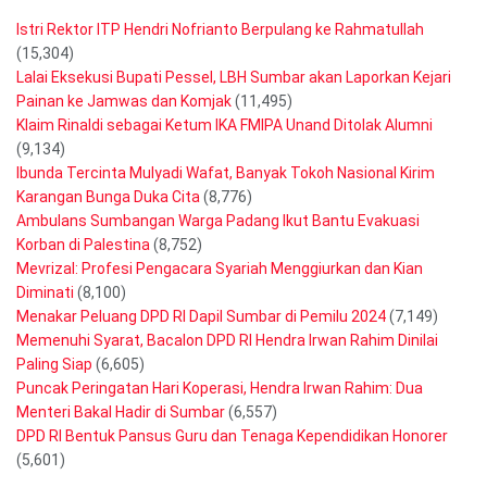
Istri Rektor ITP Hendri Nofrianto Berpulang ke Rahmatullah
(15,304)
Lalai Eksekusi Bupati Pessel, LBH Sumbar akan Laporkan Kejari
Painan ke Jamwas dan Komjak
(11,495)
Klaim Rinaldi sebagai Ketum IKA FMIPA Unand Ditolak Alumni
(9,134)
Ibunda Tercinta Mulyadi Wafat, Banyak Tokoh Nasional Kirim
Karangan Bunga Duka Cita
(8,776)
Ambulans Sumbangan Warga Padang Ikut Bantu Evakuasi
Korban di Palestina
(8,752)
Mevrizal: Profesi Pengacara Syariah Menggiurkan dan Kian
Diminati
(8,100)
Menakar Peluang DPD RI Dapil Sumbar di Pemilu 2024
(7,149)
Memenuhi Syarat, Bacalon DPD RI Hendra Irwan Rahim Dinilai
Paling Siap
(6,605)
Puncak Peringatan Hari Koperasi, Hendra Irwan Rahim: Dua
Menteri Bakal Hadir di Sumbar
(6,557)
DPD RI Bentuk Pansus Guru dan Tenaga Kependidikan Honorer
(5,601)