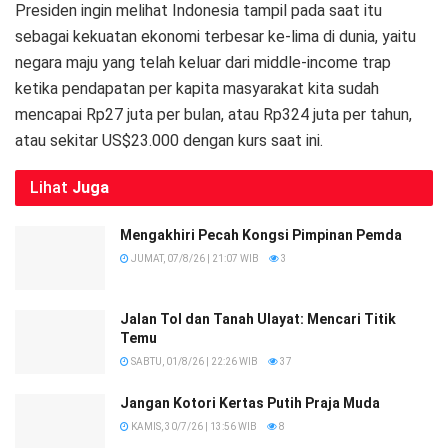
Presiden ingin melihat Indonesia tampil pada saat itu
sebagai kekuatan ekonomi terbesar ke-lima di dunia, yaitu
negara maju yang telah keluar dari middle-income trap
ketika pendapatan per kapita masyarakat kita sudah
mencapai Rp27 juta per bulan, atau Rp324 juta per tahun,
atau sekitar US$23.000 dengan kurs saat ini.
Lihat
Juga
Mengakhiri Pecah Kongsi Pimpinan Pemda
JUMAT, 07/8/26 | 21:07 WIB
3
Jalan Tol dan Tanah Ulayat: Mencari Titik
Temu
SABTU, 01/8/26 | 22:26 WIB
37
Jangan Kotori Kertas Putih Praja Muda
KAMIS, 30/7/26 | 13:56 WIB
8