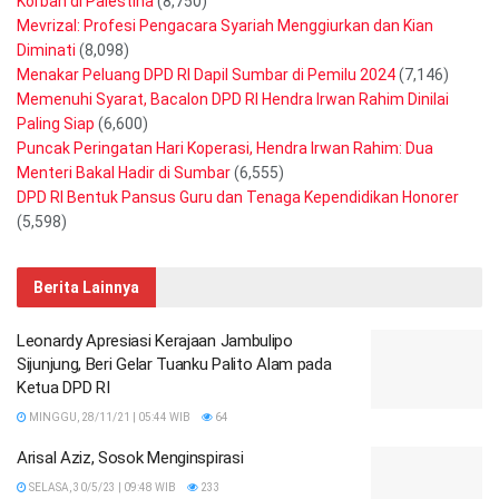
Korban di Palestina
(8,750)
Mevrizal: Profesi Pengacara Syariah Menggiurkan dan Kian
Diminati
(8,098)
Menakar Peluang DPD RI Dapil Sumbar di Pemilu 2024
(7,146)
Memenuhi Syarat, Bacalon DPD RI Hendra Irwan Rahim Dinilai
Paling Siap
(6,600)
Puncak Peringatan Hari Koperasi, Hendra Irwan Rahim: Dua
Menteri Bakal Hadir di Sumbar
(6,555)
DPD RI Bentuk Pansus Guru dan Tenaga Kependidikan Honorer
(5,598)
Berita Lainnya
Leonardy Apresiasi Kerajaan Jambulipo
Sijunjung, Beri Gelar Tuanku Palito Alam pada
Ketua DPD RI
MINGGU, 28/11/21 | 05:44 WIB
64
Arisal Aziz, Sosok Menginspirasi
SELASA, 30/5/23 | 09:48 WIB
233