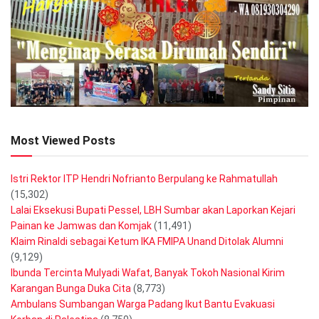
Most Viewed Posts
Istri Rektor ITP Hendri Nofrianto Berpulang ke Rahmatullah
(15,302)
Lalai Eksekusi Bupati Pessel, LBH Sumbar akan Laporkan Kejari
Painan ke Jamwas dan Komjak
(11,491)
Klaim Rinaldi sebagai Ketum IKA FMIPA Unand Ditolak Alumni
(9,129)
Ibunda Tercinta Mulyadi Wafat, Banyak Tokoh Nasional Kirim
Karangan Bunga Duka Cita
(8,773)
Ambulans Sumbangan Warga Padang Ikut Bantu Evakuasi