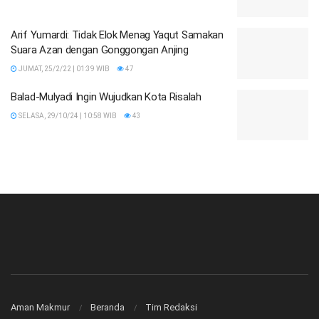
Arif Yumardi: Tidak Elok Menag Yaqut Samakan
Suara Azan dengan Gonggongan Anjing
JUMAT, 25/2/22 | 01:39 WIB
47
Balad-Mulyadi Ingin Wujudkan Kota Risalah
SELASA, 29/10/24 | 10:58 WIB
43
Aman Makmur
Beranda
Tim Redaksi