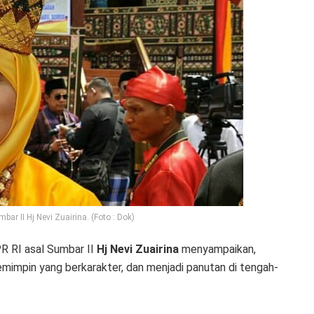
ar II Hj Nevi Zuairina. (Foto : Dok)
 RI asal Sumbar II
Hj Nevi Zuairina
menyampaikan,
emimpin yang berkarakter, dan menjadi panutan di tengah-