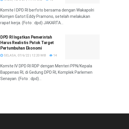
Komite I DPD RI berfoto bersama dengan Wakapolri
Komjen Gatot Eddy Pramono, setelah melakukan
rapat kerja. (Foto : dpd) JAKARTA...
DPD RI Ingatkan Pemerintah
Harus Realistis Patok Target
Pertumbuhan Ekonomi
SELASA, 07/6/22 | 12:20 WIB
14
Komite IV DPD RI RDP dengan Menteri PPN/Kepala
Bappenas RI, di Gedung DPD RI, Komplek Parlemen
Senayan. (Foto : dpd)...