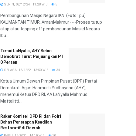
SENIN, 02/12/24 | 11:28 WIB
5
Pembangunan Masjid Negara IKN. (Foto : pu)
KALIMANTAN TIMUR, AmanMakmur ----Proses tutup
atap atau topping off pembangunan Masijd Negara
Ibu...
Temui LaNyalla, AHY Sebut
Demokrat Turut Perjuangkan PT
0 Persen
SELASA, 18/1/22 | 13:50 WIB
34
Ketua Umum Dewan Pimpinan Pusat (DPP) Partai
Demokrat, Agus Harimurti Yudhoyono (AHY),
menemui Ketua DPD RI, AA LaNyalla Mahmud
Mattalitti,...
Raker Komite I DPD RI dan Polri
Bahas Penerapan Keadilan
Restoratif di Daerah
RABU, 15/9/21 | 14:19 WIB
10