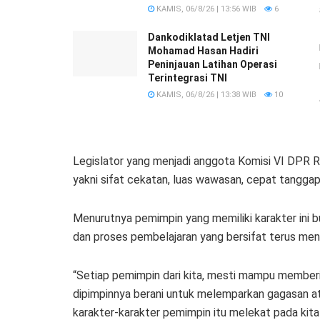
KAMIS, 06/8/26 | 13:56 WIB
6
Dankodiklatad Letjen TNI
Mohamad Hasan Hadiri
Peninjauan Latihan Operasi
Terintegrasi TNI
KAMIS, 06/8/26 | 13:38 WIB
10
Legislator yang menjadi anggota Komisi VI DPR RI
yakni sifat cekatan, luas wawasan, cepat tanggap,
Menurutnya pemimpin yang memiliki karakter ini bu
dan proses pembelajaran yang bersifat terus men
“Setiap pemimpin dari kita, mesti mampu member
dipimpinnya berani untuk melemparkan gagasan a
karakter-karakter pemimpin itu melekat pada kita 