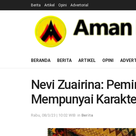
Berita
Artikel
Opini
Advertorial
BERANDA
BERITA
ARTIKEL
OPINI
ADVERT
Nevi Zuairina: Pemi
Mempunyai Karakte
Rabu, 08/3/23 | 10:02 WIB
in
Berita