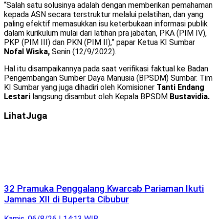
“Salah satu solusinya adalah dengan memberikan pemahaman
kepada ASN secara terstruktur melalui pelatihan, dan yang
paling efektif memasukkan isu keterbukaan informasi publik
dalam kurikulum mulai dari latihan pra jabatan, PKA (PIM IV),
PKP (PIM III) dan PKN (PIM II),” papar Ketua KI Sumbar
Nofal Wiska,
Senin (12/9/2022).
Hal itu disampaikannya pada saat verifikasi faktual ke Badan
Pengembangan Sumber Daya Manusia (BPSDM) Sumbar. Tim
KI Sumbar yang juga dihadiri oleh Komisioner
Tanti Endang
Lestari
langsung disambut oleh Kepala BPSDM
Bustavidia.
Lihat
Juga
32 Pramuka Penggalang Kwarcab Pariaman Ikuti
Jamnas XII di Buperta Cibubur
Kamis, 06/8/26 | 14:13 WIB