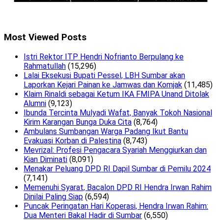
Most Viewed Posts
Istri Rektor ITP Hendri Nofrianto Berpulang ke
Rahmatullah
(15,296)
Lalai Eksekusi Bupati Pessel, LBH Sumbar akan
Laporkan Kejari Painan ke Jamwas dan Komjak
(11,485)
Klaim Rinaldi sebagai Ketum IKA FMIPA Unand Ditolak
Alumni
(9,123)
Ibunda Tercinta Mulyadi Wafat, Banyak Tokoh Nasional
Kirim Karangan Bunga Duka Cita
(8,764)
Ambulans Sumbangan Warga Padang Ikut Bantu
Evakuasi Korban di Palestina
(8,743)
Mevrizal: Profesi Pengacara Syariah Menggiurkan dan
Kian Diminati
(8,091)
Menakar Peluang DPD RI Dapil Sumbar di Pemilu 2024
(7,141)
Memenuhi Syarat, Bacalon DPD RI Hendra Irwan Rahim
Dinilai Paling Siap
(6,594)
Puncak Peringatan Hari Koperasi, Hendra Irwan Rahim:
Dua Menteri Bakal Hadir di Sumbar
(6,550)